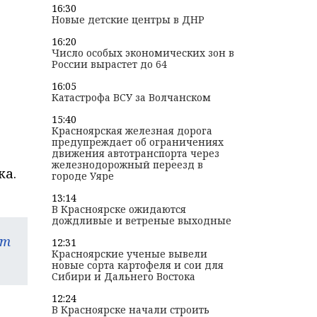
16:30
Новые детские центры в ДНР
16:20
Число особых экономических зон в
России вырастет до 64
16:05
Катастрофа ВСУ за Волчанском
15:40
Красноярская железная дорога
предупреждает об ограничениях
движения автотранспорта через
железнодорожный переезд в
ка.
городе Уяре
13:14
В Красноярске ожидаются
дождливые и ветреные выходные
am
12:31
Красноярские ученые вывели
новые сорта картофеля и сои для
Сибири и Дальнего Востока
12:24
В Красноярске начали строить