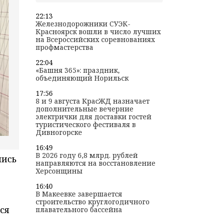
22:13
Железнодорожники СУЭК-
Красноярск вошли в число лучших
на Всероссийских соревнованиях
профмастерства
22:04
«Башня 365»: праздник,
объединяющий Норильск
17:56
8 и 9 августа КрасЖД назначает
дополнительные вечерние
электрички для доставки гостей
туристического фестиваля в
Дивногорске
16:49
В 2026 году 6,8 млрд. рублей
лись
направляются на восстановление
Херсонщины
16:40
В Макеевке завершается
строительство круглогодичного
ся
плавательного бассейна