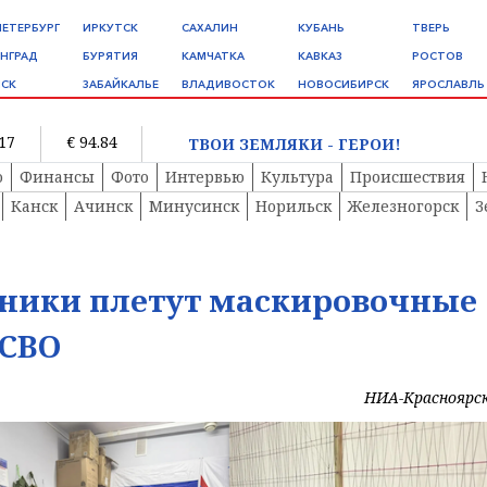
ПЕТЕРБУРГ
ИРКУТСК
САХАЛИН
КУБАНЬ
ТВЕРЬ
НГРАД
БУРЯТИЯ
КАМЧАТКА
КАВКАЗ
РОСТОВ
СК
ЗАБАЙКАЛЬЕ
ВЛАДИВОСТОК
НОВОСИБИРСК
ЯРОСЛАВЛЬ
.17
€ 94.84
ТВОИ ЗЕМЛЯКИ - ГЕРОИ!
о
Финансы
Фото
Интервью
Культура
Происшествия
Канск
Ачинск
Минусинск
Норильск
Железногорск
З
ники плетут маскировочные
 СВО
НИА-Красноярс