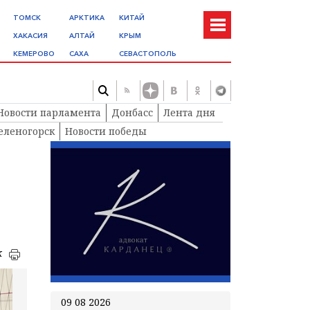
ТОМСК
АРКТИКА
КИТАЙ
ХАКАСИЯ
АЛТАЙ
КРЫМ
КЕМЕРОВО
САХА
СЕВАСТОПОЛЬ
Новости парламента
Донбасс
Лента дня
еленогорск
Новости победы
к
09 08 2026