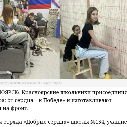
ное управление образования г. Красноярска
ОЯРСК/. Красноярские школьники присоедини
а: от сердца – к Победе» и изготавливают
 на фронт.
ы отряда «Добрые сердца» школы №154, учащие