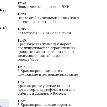
16:30
Новые детские центры в ДНР
ку,
16:20
Число особых экономических зон в
России вырастет до 64
кой
16:05
Катастрофа ВСУ за Волчанском
15:40
Красноярская железная дорога
предупреждает об ограничениях
движения автотранспорта через
железнодорожный переезд в
городе Уяре
13:14
В Красноярске ожидаются
дождливые и ветреные выходные
12:31
Красноярские ученые вывели
новые сорта картофеля и сои для
Сибири и Дальнего Востока
12:24
В Красноярске начали строить
am