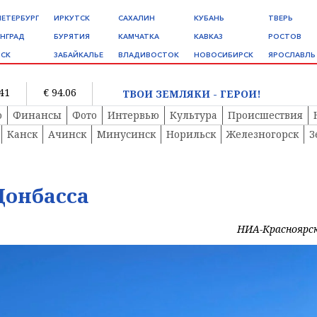
ПЕТЕРБУРГ
ИРКУТСК
САХАЛИН
КУБАНЬ
ТВЕРЬ
НГРАД
БУРЯТИЯ
КАМЧАТКА
КАВКАЗ
РОСТОВ
СК
ЗАБАЙКАЛЬЕ
ВЛАДИВОСТОК
НОВОСИБИРСК
ЯРОСЛАВЛЬ
.41
€ 94.06
ТВОИ ЗЕМЛЯКИ - ГЕРОИ!
о
Финансы
Фото
Интервью
Культура
Происшествия
Канск
Ачинск
Минусинск
Норильск
Железногорск
З
Донбасса
НИА-Красноярс