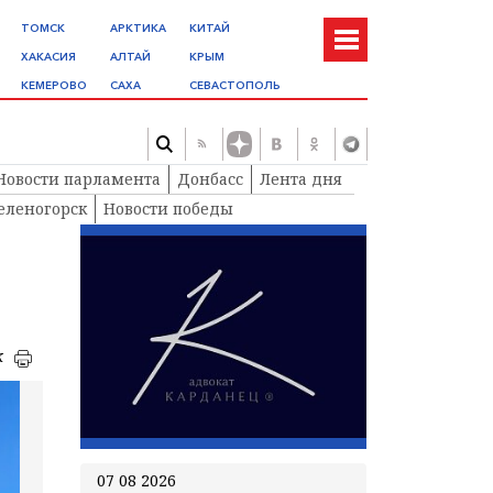
ТОМСК
АРКТИКА
КИТАЙ
ХАКАСИЯ
АЛТАЙ
КРЫМ
КЕМЕРОВО
САХА
СЕВАСТОПОЛЬ
Новости парламента
Донбасс
Лента дня
еленогорск
Новости победы
к
07 08 2026