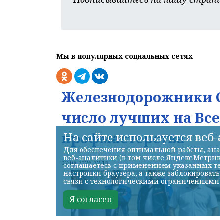
Мы в популярных социальных сетях
Железнодорожники С
число лучших на Вс
профмастерства
На сайте используется веб
Для обеспечения оптимальной работы, ана
веб-аналитики (в том числе Яндекс.Метрик
07.08.2026 22:13
соглашаетесь с применением указанных те
настройки браузера, а также заблокироват
связи с технологическими ограничениями
Я согласен