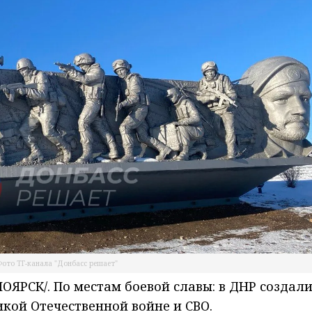
ото ТГ-канала "Донбасс решает"
ЯРСК/. По местам боевой славы: в ДНР создал
кой Отечественной войне и СВО.