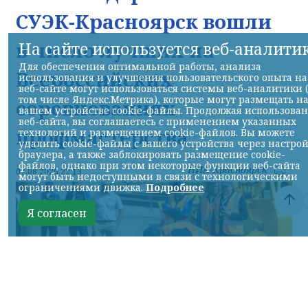
СУЭК-Красноярск вошли
в число лучших на
На сайте используется веб-аналити
Для обеспечения оптимальной работы, анализа
Всероссийских
использования и улучшения пользовательского опыта на
веб-сайте могут использоваться системы веб-аналитики 
том числе Яндекс.Метрика), которые могут размещать н
соревнованиях
вашем устройстве cookie-файлы. Продолжая использова
веб-сайта, вы соглашаетесь с применением указанных
профмастерства
технологий и размещением cookie-файлов. Вы можете
удалить cookie-файлы с вашего устройства через настро
браузера, а также заблокировать размещение cookie-
файлов, однако при этом некоторые функции веб-сайта
НИА-Красноярск
07.08.2026 22:13
могут быть недоступными в связи с технологическими
ограничениями движка.
Подробнее
Я согласен