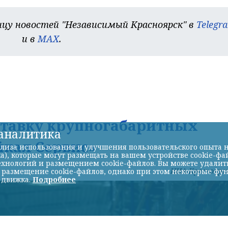
цу новостей "Независимый Красноярск" в
Telegr
и в
MAX
.
ставку крупногабаритных
-аналитика
йкал Сервис»
лиза использования и улучшения пользовательского опыта н
а), которые могут размещать на вашем устройстве cookie-фа
хнологий и размещением cookie-файлов. Вы можете удалить 
НИА-Красноярс
ь размещение cookie-файлов, однако при этом некоторые фу
 движка.
Подробнее