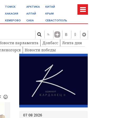
ТОМСК
АРКТИКА
КИТАЙ
ХАКАСИЯ
АЛТАЙ
КРЫМ
КЕМЕРОВО
САХА
СЕВАСТОПОЛЬ
Новости парламента
Донбасс
Лента дня
еленогорск
Новости победы
к
07 08 2026