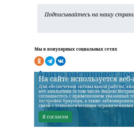
Подписывайтесь на нашу страни
Мы в популярных социальных сетях
Авито расширяет до
На сайте используется веб
товаров вместе с «Ба
Для обеспечения оптимальной работы, ана
веб-аналитики (в том числе Яндекс.Метрик
соглашаетесь с применением указанных те
настройки браузера, а также заблокироват
06.08.2026 21:22
связи с технологическими ограничениями
Я согласен