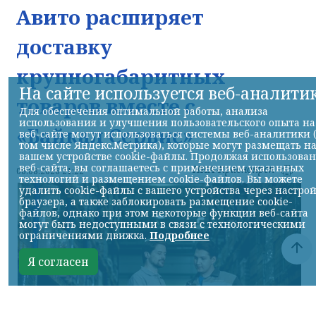
Авито расширяет
доставку
крупногабаритных
На сайте используется веб-аналити
товаров вместе с
Для обеспечения оптимальной работы, анализа
использования и улучшения пользовательского опыта на
«Байкал Сервис»
веб-сайте могут использоваться системы веб-аналитики 
том числе Яндекс.Метрика), которые могут размещать н
вашем устройстве cookie-файлы. Продолжая использова
веб-сайта, вы соглашаетесь с применением указанных
НИА-Красноярск
06.08.2026 21:22
технологий и размещением cookie-файлов. Вы можете
удалить cookie-файлы с вашего устройства через настро
браузера, а также заблокировать размещение cookie-
файлов, однако при этом некоторые функции веб-сайта
могут быть недоступными в связи с технологическими
ограничениями движка.
Подробнее
Я согласен