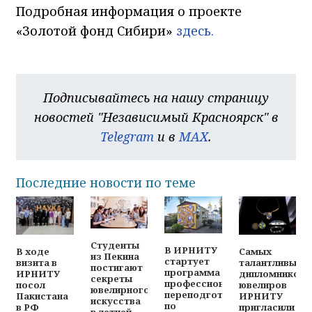
Подробная информация о проекте
«Золотой фонд Сибири»
здесь.
Подписывайтесь на нашу страницу
новостей "Независимый Красноярск" в
Telegram
и в
MAX
.
Последние новости по теме
Студенты
В ИРНИТУ
В ходе
Самых
из Пекина
стартует
визита в
талантливых
постигают
программа
ИРНИТУ
дипломников-
секреты
профессиональной
посол
ювелиров
ювелирного
переподготовки
Пакистана
ИРНИТУ
искусства
по
в РФ
пригласили
в летней