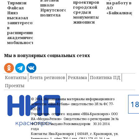
проектированию
Тирмизи
на работу в
школе
городской
Файсал
АО
Иркутского
среды и
Нияз
«Байкалкварц
политеха
монументальной
высказал
живописи
заинтересованность
в
расширении
академической
мобильности
Мы в популярных социальных сетях
Контакты
Лента регионов
Реклама
Политика ПД
Проекты
© 2014, Использованы материалы информационного
агентства «НИА-Кубань» свидетельство ЭЛ № ФС 77-
52023
Учредитель сетевого издания «НИА-Красноярск» ООО
ИА «Медиа-Регион» Свидетельство о регистрации Эл №
ФС77-59710 выдано Роскомнадзором 30.10.2014
года
Контакты: Ниа-Красноярск | 660449, г. Красноярск, ул.
Белинского, 1, офис 700 | тел. (391) 274-61-34,| эл.