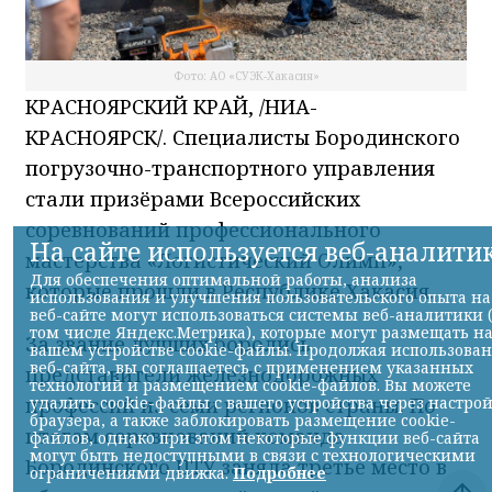
Фото: АО «СУЭК-Хакасия»
КРАСНОЯРСКИЙ КРАЙ, /НИА-
КРАСНОЯРСК/. Специалисты Бородинского
погрузочно-транспортного управления
стали призёрами Всероссийских
соревнований профессионального
мастерства «Логистический Олимп»,
которые прошли в Республике Хакасия.
За звание лучших боролись
представители железнодорожных
профессий из семи регионов страны. По
итогам соревнований команда
Бородинского ПТУ заняла третье место в