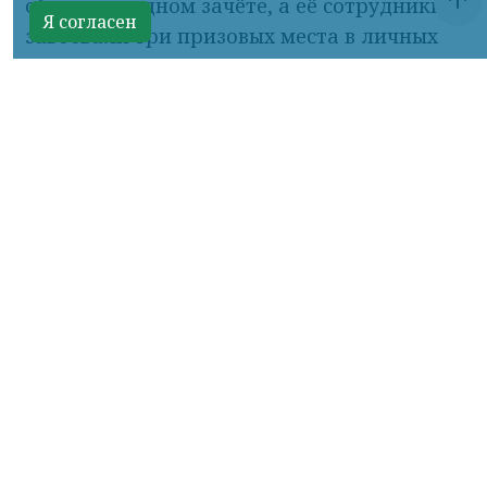
общекомандном зачёте, а её сотрудники
завоевали три призовых места в личных
номинациях.
Конкурс объединил машинистов
тепловозов, монтёров пути, слесарей по
ремонту подвижного состава,
осмотрщиков вагонов, электромонтёров
по обслуживанию и ремонту устройств
сигнализации, централизации и
блокировки, дежурных по
железнодорожным станциям и
составителей поездов. Участники
демонстрировали не только знание
нормативных документов и требований
охраны труда, но и выполняли
практические задания, максимально