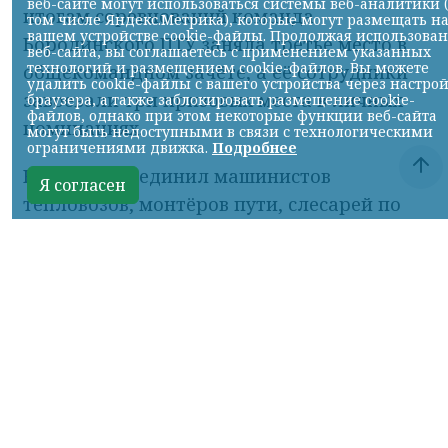
итогам соревнований команда
Бородинского ПТУ заняла третье место в
общекомандном зачёте, а её сотрудники
завоевали три призовых места в личных
номинациях.
Конкурс объединил машинистов
тепловозов, монтёров пути, слесарей по
ремонту подвижного состава,
осмотрщиков вагонов, электромонтёров
по обслуживанию и ремонту устройств
сигнализации, централизации и
блокировки, дежурных по
железнодорожным станциям и
составителей поездов. Участники
демонстрировали не только знание