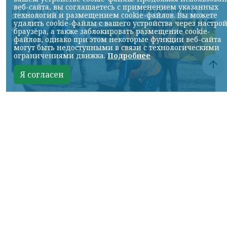
веб-сайта, вы соглашаетесь с применением указанных
НИА-Красноярск
07.08.2026 22:13
технологий и размещением cookie-файлов. Вы можете
удалить cookie-файлы с вашего устройства через настро
браузера, а также заблокировать размещение cookie-
файлов, однако при этом некоторые функции веб-сайта
могут быть недоступными в связи с технологическими
ограничениями движка.
Подробнее
Я согласен
Фото: АО «СУЭК-Хакасия»
КРАСНОЯРСКИЙ КРАЙ, /НИА-
КРАСНОЯРСК/. Специалисты Бородинского
погрузочно-транспортного управления
стали призёрами Всероссийских