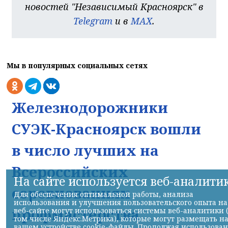
новостей "Независимый Красноярск" в
Telegram
и в
MAX
.
Мы в популярных социальных сетях
Железнодорожники
СУЭК-Красноярск вошли
в число лучших на
Всероссийских
На сайте используется веб-аналити
соревнованиях
Для обеспечения оптимальной работы, анализа
использования и улучшения пользовательского опыта на
профмастерства
веб-сайте могут использоваться системы веб-аналитики 
том числе Яндекс.Метрика), которые могут размещать н
вашем устройстве cookie-файлы. Продолжая использова