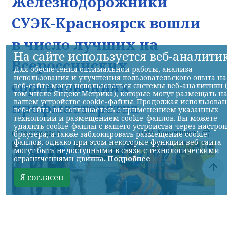
Железнодорожники
СУЭК-Красноярск вошли
в число лучших на
На сайте используется веб-аналити
Всероссийских
Для обеспечения оптимальной работы, анализа
использования и улучшения пользовательского опыта на
соревнованиях
веб-сайте могут использоваться системы веб-аналитики 
том числе Яндекс.Метрика), которые могут размещать н
вашем устройстве cookie-файлы. Продолжая использова
профмастерства
веб-сайта, вы соглашаетесь с применением указанных
технологий и размещением cookie-файлов. Вы можете
удалить cookie-файлы с вашего устройства через настро
НИА-Красноярск
браузера, а также заблокировать размещение cookie-
07.08.2026 22:13
файлов, однако при этом некоторые функции веб-сайта
могут быть недоступными в связи с технологическими
ограничениями движка.
Подробнее
Я согласен