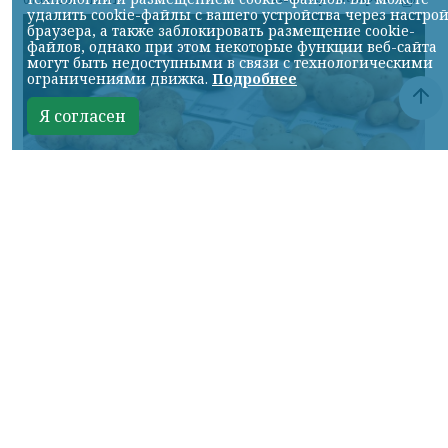
удалить cookie-файлы с вашего устройства через настро
браузера, а также заблокировать размещение cookie-
файлов, однако при этом некоторые функции веб-сайта
могут быть недоступными в связи с технологическими
ограничениями движка.
Подробнее
Я согласен
Фото: Михаил Котюков, МАХ канал
КРАСНОЯРСКИЙ КРАЙ, /НИА-
КРАСНОЯРСК/. Новые сорта картофеля,
созданные учеными Красноярского
государственного аграрного
университета, уже выращивают не только