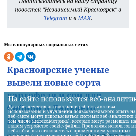
Подписывайтесь на нашу страницу
новостей "Независимый Красноярск" в
Telegram
и в
MAX
.
Мы в популярных социальных сетях
Красноярские ученые
вывели новые сорта
картофеля и сои для
На сайте используется веб-аналити
Сибири и Дальнего
Для обеспечения оптимальной работы, анализа
использования и улучшения пользовательского опыта на
веб-сайте могут использоваться системы веб-аналитики 
Востока
том числе Яндекс.Метрика), которые могут размещать н
вашем устройстве cookie-файлы. Продолжая использова
веб-сайта, вы соглашаетесь с применением указанных
НИА-Красноярск
технологий и размещением cookie-файлов. Вы можете
07.08.2026 12:31