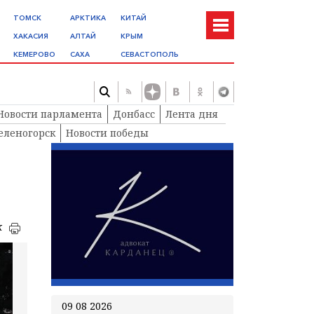
ТОМСК
АРКТИКА
КИТАЙ
ХАКАСИЯ
АЛТАЙ
КРЫМ
КЕМЕРОВО
САХА
СЕВАСТОПОЛЬ
Новости парламента
Донбасс
Лента дня
еленогорск
Новости победы
к
09 08 2026