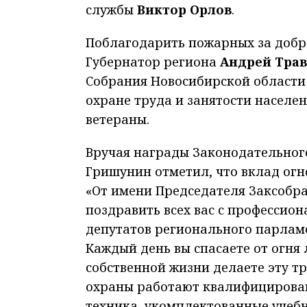
службы
Виктор
Орлов
.
Поблагодарить пожарных за добр
Губернатор региона
Андрей
Тра
Собрания Новосибирской области
охране труда и занятости населе
ветераны.
Вручая награды Законодательног
Гришунин отметил, что вклад огн
«От имени Председателя Заксобр
поздравить всех вас с профессио
депутатов регионального парламе
Каждый день вы спасаете от огня 
собственной жизни делаете эту т
охраны работают квалифицирова
техника, укомплектованные учебн