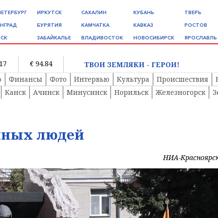
ПЕТЕРБУРГ
ИРКУТСК
САХАЛИН
КУБАНЬ
ТВЕРЬ
НГРАД
БУРЯТИЯ
КАМЧАТКА
КАВКАЗ
РОСТОВ
СК
ЗАБАЙКАЛЬЕ
ВЛАДИВОСТОК
НОВОСИБИРСК
ЯРОСЛАВЛЬ
.17
€ 94.84
ТВОИ ЗЕМЛЯКИ - ГЕРОИ!
о
Финансы
Фото
Интервью
Культура
Происшествия
Канск
Ачинск
Минусинск
Норильск
Железногорск
З
нных людей
НИА-Красноярс