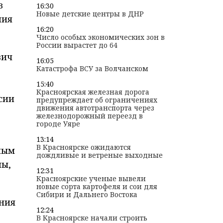
в
16:30
Новые детские центры в ДНР
ния
16:20
Число особых экономических зон в
России вырастет до 64
вич
16:05
Катастрофа ВСУ за Волчанском
15:40
Красноярская железная дорога
сии
предупреждает об ограничениях
движения автотранспорта через
железнодорожный переезд в
городе Уяре
13:14
В Красноярске ожидаются
ным
дождливые и ветреные выходные
ны,
12:31
Красноярские ученые вывели
новые сорта картофеля и сои для
Сибири и Дальнего Востока
ния
12:24
В Красноярске начали строить