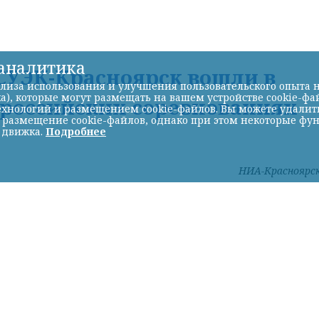
-аналитика
УЭК-Красноярск вошли в
лиза использования и улучшения пользовательского опыта н
а), которые могут размещать на вашем устройстве cookie-фа
ероссийских соревнованиях
хнологий и размещением cookie-файлов. Вы можете удалить 
ь размещение cookie-файлов, однако при этом некоторые фу
 движка.
Подробнее
НИА-Красноярс