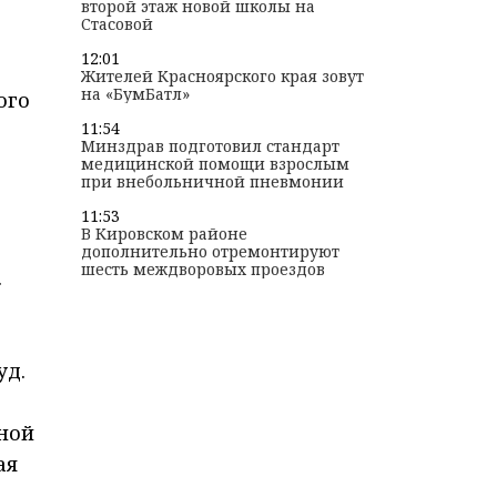
второй этаж новой школы на
Стасовой
12:01
Жителей Красноярского края зовут
на «БумБатл»
ого
11:54
Минздрав подготовил стандарт
медицинской помощи взрослым
при внебольничной пневмонии
11:53
В Кировском районе
дополнительно отремонтируют
шесть междворовых проездов
.
уд.
рной
ая