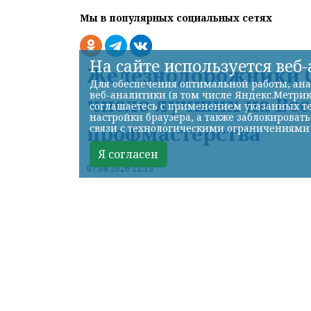
Мы в популярных социальных сетях
На сайте используется веб
Железнодорожники С
Для обеспечения оптимальной работы, ана
веб-аналитики (в том числе Яндекс.Метрик
число лучших на Вс
соглашаетесь с применением указанных те
настройки браузера, а также заблокироват
профмастерства
связи с технологическими ограничениями
Я согласен
07.08.2026 22:13