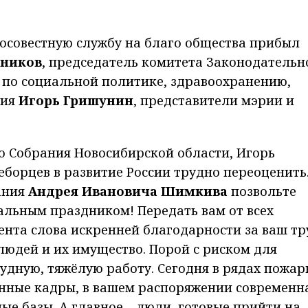
осовестную службу на благо общества прибыл
вников
, председатель комитета Законодательн
 по социальной политике, здравоохранению,
ния
Игорь Гришунин
, представители мэрии и
о Собрания Новосибирской области, Игорь
еборцев в развитие России трудно переоценить
ания
Андрея
Ивановича
Шимкива
позвольте
нальным праздником! Передать вам от всех
нта слова искренней благодарности за ваш тр
людей и их имущество. Порой с риском для
рудную, тяжёлую работу. Сегодня в рядах пожа
нные кадры, в вашем распоряжении современн
ые базы. А главное – люди, готовые прийти на