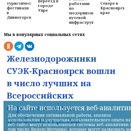
переезд в
туристического
Севере в
работами
городе
фестиваля
Красноярском
по
Уяре
в
крае
модернизации
Дивногорске
путевой
инфраструктуры
Мы в популярных социальных сетях
Железнодорожники
СУЭК-Красноярск вошли
в число лучших на
Всероссийских
соревнованиях
На сайте используется веб-аналити
Для обеспечения оптимальной работы, анализа
профмастерства
использования и улучшения пользовательского опыта на
веб-сайте могут использоваться системы веб-аналитики 
том числе Яндекс.Метрика), которые могут размещать н