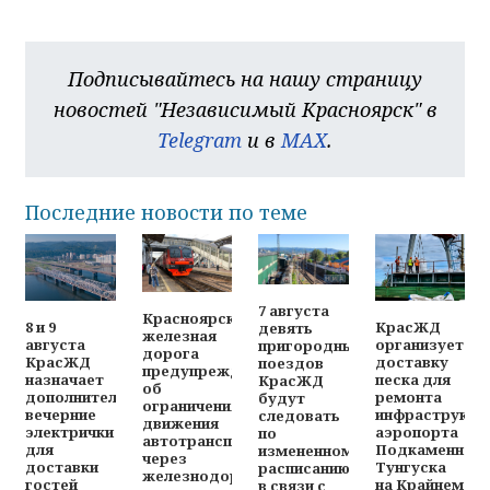
Подписывайтесь на нашу страницу
новостей "Независимый Красноярск" в
Telegram
и в
MAX
.
Последние новости по теме
7 августа
Красноярская
8 и 9
КрасЖД
девять
железная
августа
организует
пригородных
дорога
КрасЖД
доставку
поездов
предупреждает
назначает
песка для
КрасЖД
об
дополнительные
ремонта
будут
ограничениях
вечерние
инфраструкту
следовать
движения
электрички
аэропорта
по
автотранспорта
для
Подкаменная
измененному
через
доставки
Тунгуска
расписанию
железнодорожный
гостей
на Крайнем
в связи с