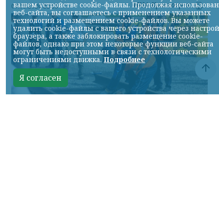
НИА-Красноярск
вашем устройстве cookie-файлы. Продолжая использова
07.08.2026 22:13
веб-сайта, вы соглашаетесь с применением указанных
технологий и размещением cookie-файлов. Вы можете
удалить cookie-файлы с вашего устройства через настро
браузера, а также заблокировать размещение cookie-
файлов, однако при этом некоторые функции веб-сайта
могут быть недоступными в связи с технологическими
ограничениями движка.
Подробнее
Я согласен
Фото: АО «СУЭК-Хакасия»
КРАСНОЯРСКИЙ КРАЙ, /НИА-
КРАСНОЯРСК/. Специалисты Бородинского
погрузочно-транспортного управления
стали призёрами Всероссийских