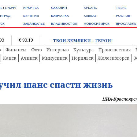
ПЕТЕРБУРГ
ИРКУТСК
САХАЛИН
КУБАНЬ
ТВЕРЬ
НГРАД
БУРЯТИЯ
КАМЧАТКА
КАВКАЗ
РОСТОВ
СК
ЗАБАЙКАЛЬЕ
ВЛАДИВОСТОК
НОВОСИБИРСК
ЯРОСЛАВЛЬ
.93
€ 93.19
ТВОИ ЗЕМЛЯКИ - ГЕРОИ!
о
Финансы
Фото
Интервью
Культура
Происшествия
Канск
Ачинск
Минусинск
Норильск
Железногорск
З
учил шанс спасти жизнь
НИА-Красноярс