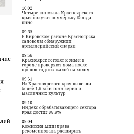
10:02
Четыре кинозала Красноярского
края получат поддержку Фонда
кино
09:55
В Кировском районе Красноярска
садоводы обнаружили
артиллерийский снаряд
09:36
йчас
Красноярск готовят к зиме: в
городе проверяют дома после
прошлогодних жалоб на холод
09:31
ия
Из Красноярского края вывезли
более 1,6 млн тонн зерна и
т
масличных культур
09:10
Индекс обрабатывающего сектора
края достиг 98,8%
елей
09:04
Комиссия Минздрава
рекомендовала расширить