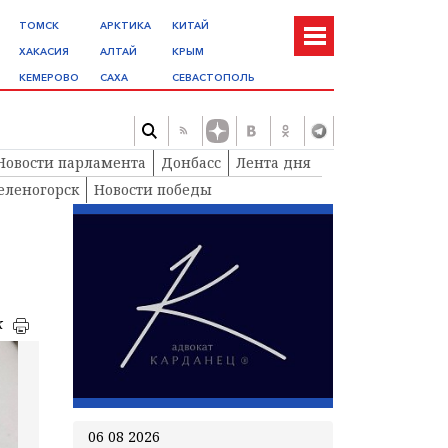
ТОМСК
АРКТИКА
КИТАЙ
ХАКАСИЯ
АЛТАЙ
КРЫМ
КЕМЕРОВО
САХА
СЕВАСТОПОЛЬ
Новости парламента
Донбасс
Лента дня
еленогорск
Новости победы
к
06 08 2026