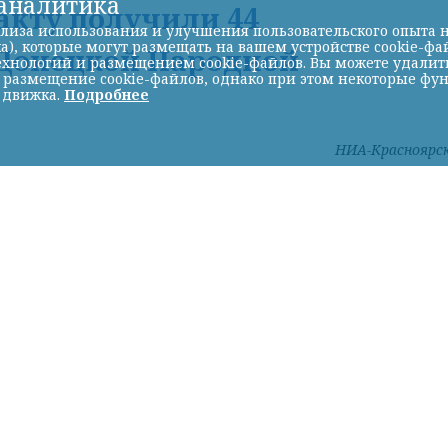
-аналитика
акту получили 44
лиза использования и улучшения пользовательского опыта н
а), которые могут размещать на вашем устройстве cookie-фа
Донецкой Народной
хнологий и размещением cookie-файлов. Вы можете удалить 
ь размещение cookie-файлов, однако при этом некоторые фу
 движка.
Подробнее
НИА-Красноярс