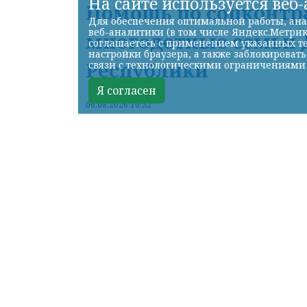
На сайте используется веб
Помощь по соцконтр
Для обеспечения оптимальной работы, ана
веб-аналитики (в том числе Яндекс.Метрик
многодетные семьи 
соглашаетесь с применением указанных те
настройки браузера, а также заблокироват
Республики
связи с технологическими ограничениями
Я согласен
06.08.2026 10:52