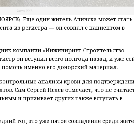
Фото: НИА
ЯРСК/. Еще один житель Ачинска может стать
ента из регистра — он совпал с пациентом в
дник компании «Инжиниринг Строительство
гистр он вступил всего полгода назад, и уже се
 помочь именно его донорский материал.
 контрольные анализы крови для подтвержден
тов. Сам Сергей Исаев отмечает, что не считае
ьным и призывает других также вступать в
едний год это уже пятое совпадение среди жит