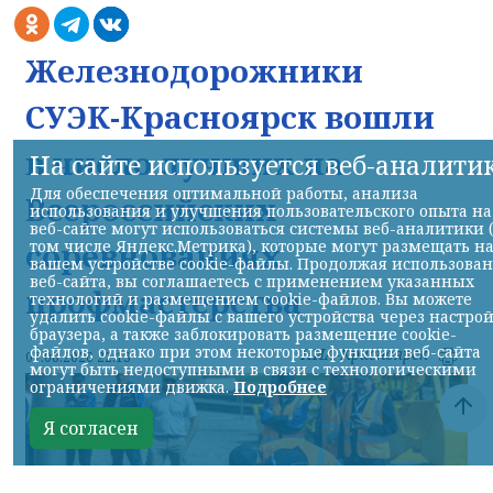
Железнодорожники
СУЭК-Красноярск вошли
в число лучших на
На сайте используется веб-аналити
Для обеспечения оптимальной работы, анализа
Всероссийских
использования и улучшения пользовательского опыта на
веб-сайте могут использоваться системы веб-аналитики 
соревнованиях
том числе Яндекс.Метрика), которые могут размещать н
вашем устройстве cookie-файлы. Продолжая использова
веб-сайта, вы соглашаетесь с применением указанных
профмастерства
технологий и размещением cookie-файлов. Вы можете
удалить cookie-файлы с вашего устройства через настро
браузера, а также заблокировать размещение cookie-
файлов, однако при этом некоторые функции веб-сайта
НИА-Красноярск
07.08.2026 22:13
могут быть недоступными в связи с технологическими
ограничениями движка.
Подробнее
Я согласен