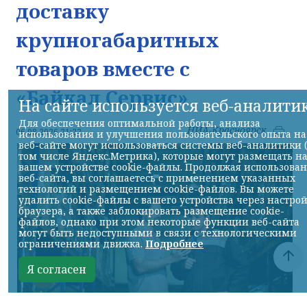
доставку
крупногабаритных
товаров вместе с
«Байкал Сервис»
На сайте используется веб-аналити
Для обеспечения оптимальной работы, анализа
НИА-Красноярск
06.08.2026 21:22
использования и улучшения пользовательского опыта на
веб-сайте могут использоваться системы веб-аналитики 
том числе Яндекс.Метрика), которые могут размещать н
вашем устройстве cookie-файлы. Продолжая использова
веб-сайта, вы соглашаетесь с применением указанных
технологий и размещением cookie-файлов. Вы можете
удалить cookie-файлы с вашего устройства через настро
браузера, а также заблокировать размещение cookie-
файлов, однако при этом некоторые функции веб-сайта
могут быть недоступными в связи с технологическими
ограничениями движка.
Подробнее
Я согласен