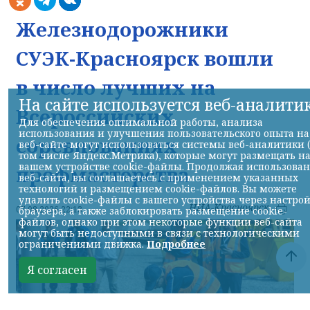
Железнодорожники
СУЭК-Красноярск вошли
в число лучших на
На сайте используется веб-аналити
Всероссийских
Для обеспечения оптимальной работы, анализа
использования и улучшения пользовательского опыта на
соревнованиях
веб-сайте могут использоваться системы веб-аналитики 
том числе Яндекс.Метрика), которые могут размещать н
вашем устройстве cookie-файлы. Продолжая использова
профмастерства
веб-сайта, вы соглашаетесь с применением указанных
технологий и размещением cookie-файлов. Вы можете
удалить cookie-файлы с вашего устройства через настро
НИА-Красноярск
07.08.2026 22:13
браузера, а также заблокировать размещение cookie-
файлов, однако при этом некоторые функции веб-сайта
могут быть недоступными в связи с технологическими
ограничениями движка.
Подробнее
Я согласен