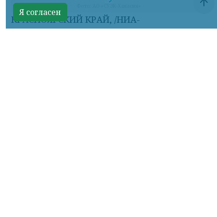
Я согласен
Фото: АО «СУЭК-Хакасия»
КРАСНОЯРСКИЙ КРАЙ, /НИА-
КРАСНОЯРСК/. Специалисты Бородинского
погрузочно-транспортного управления
стали призёрами Всероссийских
соревнований профессионального
мастерства «Логистический Олимп»,