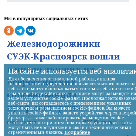
Мы в популярных социальных сетях
Железнодорожники
СУЭК-Красноярск вошли
в число лучших на
На сайте используется веб-аналити
Для обеспечения оптимальной работы, анализа
Всероссийских
использования и улучшения пользовательского опыта на
веб-сайте могут использоваться системы веб-аналитики 
соревнованиях
том числе Яндекс.Метрика), которые могут размещать н
вашем устройстве cookie-файлы. Продолжая использова
веб-сайта, вы соглашаетесь с применением указанных
профмастерства
технологий и размещением cookie-файлов. Вы можете
удалить cookie-файлы с вашего устройства через настро
браузера, а также заблокировать размещение cookie-
НИА-Красноярск
файлов, однако при этом некоторые функции веб-сайта
07.08.2026 22:13
могут быть недоступными в связи с технологическими
ограничениями движка.
Подробнее