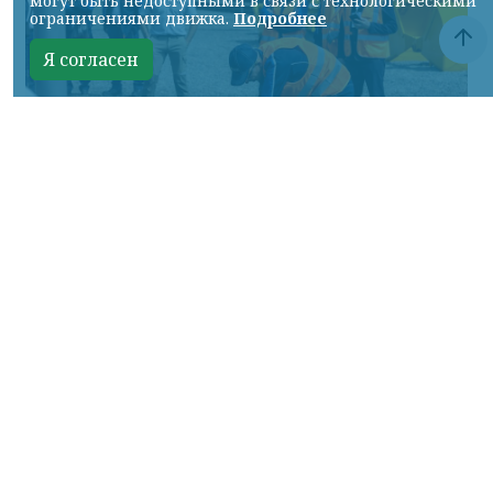
могут быть недоступными в связи с технологическими
ограничениями движка.
Подробнее
Я согласен
Фото: АО «СУЭК-Хакасия»
КРАСНОЯРСКИЙ КРАЙ, /НИА-
КРАСНОЯРСК/. Специалисты Бородинского
погрузочно-транспортного управления
стали призёрами Всероссийских
соревнований профессионального
мастерства «Логистический Олимп»,