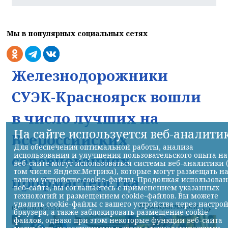
Мы в популярных социальных сетях
Железнодорожники
СУЭК-Красноярск вошли
в число лучших на
На сайте используется веб-аналити
Всероссийских
Для обеспечения оптимальной работы, анализа
использования и улучшения пользовательского опыта на
соревнованиях
веб-сайте могут использоваться системы веб-аналитики 
том числе Яндекс.Метрика), которые могут размещать н
профмастерства
вашем устройстве cookie-файлы. Продолжая использова
веб-сайта, вы соглашаетесь с применением указанных
технологий и размещением cookie-файлов. Вы можете
удалить cookie-файлы с вашего устройства через настро
НИА-Красноярск
07.08.2026 22:13
браузера, а также заблокировать размещение cookie-
файлов, однако при этом некоторые функции веб-сайта