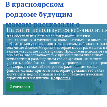
В красноярском
роддоме будущим
мамам рассказали о
На сайте используется веб-аналити
нюансах питания и
Для обеспечения оптимальной работы, анализа
использования и улучшения пользовательского опыта на
восстановления после
веб-сайте могут использоваться системы веб-аналитики 
том числе Яндекс.Метрика), которые могут размещать н
вашем устройстве cookie-файлы. Продолжая использова
родов
веб-сайта, вы соглашаетесь с применением указанных
технологий и размещением cookie-файлов. Вы можете
удалить cookie-файлы с вашего устройства через настро
НИА-Красноярск
06.08.2026 11:51
браузера, а также заблокировать размещение cookie-
файлов, однако при этом некоторые функции веб-сайта
могут быть недоступными в связи с технологическими
ограничениями движка.
Подробнее
Я согласен