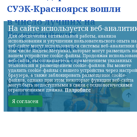
СУЭК-Красноярск вошли
в число лучших на
На сайте используется веб-аналити
Всероссийских
Для обеспечения оптимальной работы, анализа
использования и улучшения пользовательского опыта на
соревнованиях
веб-сайте могут использоваться системы веб-аналитики 
том числе Яндекс.Метрика), которые могут размещать н
вашем устройстве cookie-файлы. Продолжая использова
профмастерства
веб-сайта, вы соглашаетесь с применением указанных
технологий и размещением cookie-файлов. Вы можете
удалить cookie-файлы с вашего устройства через настро
НИА-Красноярск
браузера, а также заблокировать размещение cookie-
07.08.2026 22:13
файлов, однако при этом некоторые функции веб-сайта
могут быть недоступными в связи с технологическими
ограничениями движка.
Подробнее
Я согласен