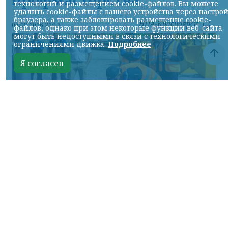
технологий и размещением cookie-файлов. Вы можете
удалить cookie-файлы с вашего устройства через настро
браузера, а также заблокировать размещение cookie-
НИА-Красноярск
07.08.2026 22:13
файлов, однако при этом некоторые функции веб-сайта
могут быть недоступными в связи с технологическими
ограничениями движка.
Подробнее
Я согласен
Фото: АО «СУЭК-Хакасия»
КРАСНОЯРСКИЙ КРАЙ, /НИА-
КРАСНОЯРСК/. Специалисты Бородинского
погрузочно-транспортного управления