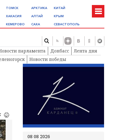
ТОМСК
АРКТИКА
КИТАЙ
ХАКАСИЯ
АЛТАЙ
КРЫМ
КЕМЕРОВО
САХА
СЕВАСТОПОЛЬ
Новости парламента
Донбасс
Лента дня
еленогорск
Новости победы
к
08 08 2026