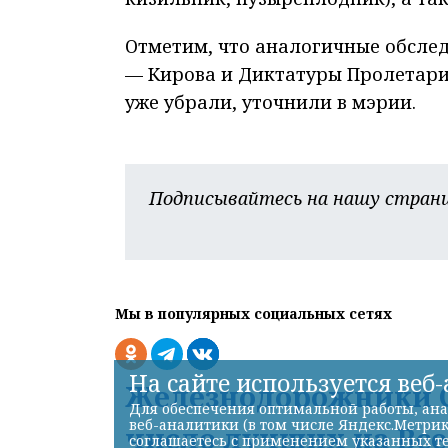
Отметим, что аналогичные обслед
— Кирова и Диктатуры Пролетари
уже убрали, уточнили в мэрии.
Подписывайтесь на нашу страни
Мы в популярных социальных сетях
На сайте используется веб
Железнодорожники С
Для обеспечения оптимальной работы, ана
веб-аналитики (в том числе Яндекс.Метрик
число лучших на Вс
соглашаетесь с применением указанных те