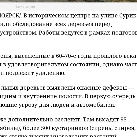
Фото: мэрия
ЯРСК/. В историческом центре на улице Сурик
или обследование всех деревьев перед
стройством. Работы ведутся в рамках подгото
лены, высаженные в 60–70-е годы прошлого века
я в удовлетворительном состоянии, однако час
 и подлежит удалению.
дельных деревьев выявлены опасные дефекты —
щины и внутренние полости. В первую очередь
яющие угрозу для людей и автомобилей.
кже дополнительно озеленят. Там высадят 93
бины), более 500 кустарников (сирень, спирея,
кже свыше тысячи многолетних растений.