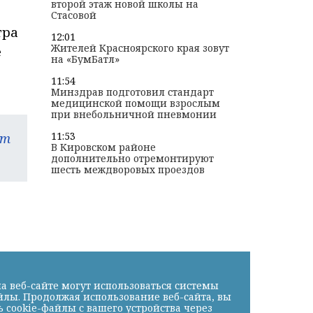
второй этаж новой школы на
Стасовой
тра
12:01
Жителей Красноярского края зовут
е
на «БумБатл»
11:54
Минздрав подготовил стандарт
медицинской помощи взрослым
при внебольничной пневмонии
11:53
am
В Кировском районе
дополнительно отремонтируют
шесть междворовых проездов
а веб-сайте могут использоваться системы
йлы. Продолжая использование веб-сайта, вы
cookie-файлы с вашего устройства через