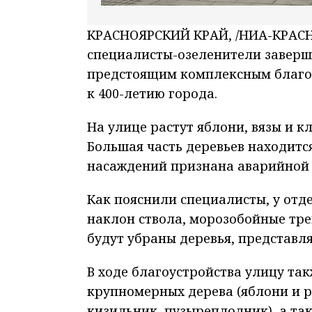
КРАСНОЯРСКИЙ КРАЙ, /НИА-КРАСНО
специалисты-озеленители заверш
предстоящим комплексным благоу
к 400-летию города.
На улице растут яблони, вязы и к
Большая часть деревьев находитс
насаждений признана аварийной
Как пояснили специалисты, у от
наклон ствола, морозобойные тре
будут убраны деревья, представл
В ходе благоустройства улицу та
крупномерных дерева (яблони и ря
кизильник, пузыреплодник), а та