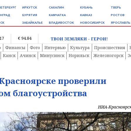
ПЕТЕРБУРГ
ИРКУТСК
САХАЛИН
КУБАНЬ
ТВЕРЬ
НГРАД
БУРЯТИЯ
КАМЧАТКА
КАВКАЗ
РОСТОВ
СК
ЗАБАЙКАЛЬЕ
ВЛАДИВОСТОК
НОВОСИБИРСК
ЯРОСЛАВЛЬ
.17
€ 94.84
ТВОИ ЗЕМЛЯКИ - ГЕРОИ!
о
Финансы
Фото
Интервью
Культура
Происшествия
Канск
Ачинск
Минусинск
Норильск
Железногорск
З
 Красноярске проверили
ом благоустройства
НИА-Красноярс