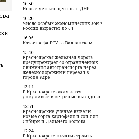
16:30
Новые детские центры в ДНР
ова
16:20
Число особых экономических зон в
России вырастет до 64
вки
16:05
Катастрофа ВСУ за Волчанском
15:40
.
Красноярская железная дорога
предупреждает об ограничениях
ть
движения автотранспорта через
железнодорожный переезд в
городе Уяре
13:14
В Красноярске ожидаются
дождливые и ветреные выходные
12:31
Красноярские ученые вывели
новые сорта картофеля и сои для
Сибири и Дальнего Востока
12:24
В Красноярске начали строить