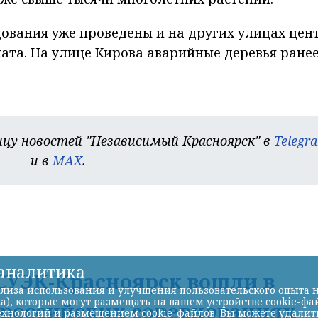
ования уже проведены и на других улицах цен
ата. На улице Кирова аварийные деревья ране
цу новостей "Независимый Красноярск" в
Telegr
и в
MAX
.
-аналитика
УЭК-Красноярск вошли в
лиза использования и улучшения пользовательского опыта н
а), которые могут размещать на вашем устройстве cookie-фа
ероссийских соревнованиях
хнологий и размещением cookie-файлов. Вы можете удалить 