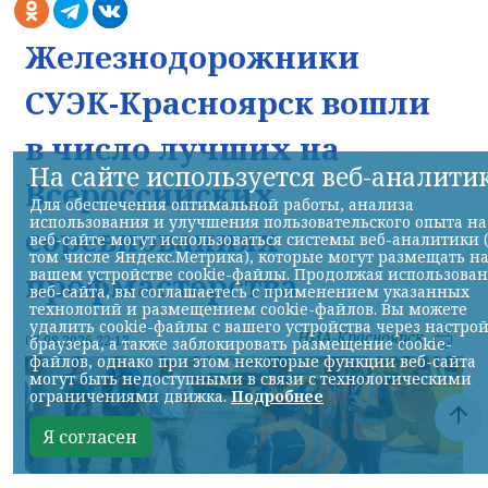
Железнодорожники
СУЭК-Красноярск вошли
в число лучших на
На сайте используется веб-аналити
Всероссийских
Для обеспечения оптимальной работы, анализа
использования и улучшения пользовательского опыта на
соревнованиях
веб-сайте могут использоваться системы веб-аналитики 
том числе Яндекс.Метрика), которые могут размещать н
вашем устройстве cookie-файлы. Продолжая использова
профмастерства
веб-сайта, вы соглашаетесь с применением указанных
технологий и размещением cookie-файлов. Вы можете
удалить cookie-файлы с вашего устройства через настро
НИА-Красноярск
07.08.2026 22:13
браузера, а также заблокировать размещение cookie-
файлов, однако при этом некоторые функции веб-сайта
могут быть недоступными в связи с технологическими
ограничениями движка.
Подробнее
Я согласен