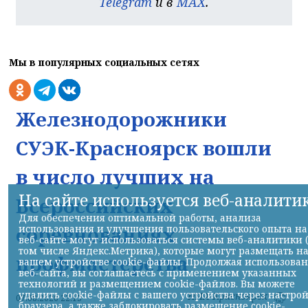
Telegram
и в
MAX
.
Мы в популярных социальных сетях
Железнодорожники
СУЭК-Красноярск вошли
в число лучших на
На сайте используется веб-аналити
Всероссийских
Для обеспечения оптимальной работы, анализа
соревнованиях
использования и улучшения пользовательского опыта на
веб-сайте могут использоваться системы веб-аналитики 
том числе Яндекс.Метрика), которые могут размещать н
профмастерства
вашем устройстве cookie-файлы. Продолжая использова
веб-сайта, вы соглашаетесь с применением указанных
технологий и размещением cookie-файлов. Вы можете
удалить cookie-файлы с вашего устройства через настро
НИА-Красноярск
07.08.2026 22:13
браузера, а также заблокировать размещение cookie-