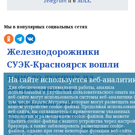
Telegram
и в
MAX
.
Мы в популярных социальных сетях
Железнодорожники
СУЭК-Красноярск вошли
в число лучших на
На сайте используется веб-аналити
Всероссийских
Для обеспечения оптимальной работы, анализа
использования и улучшения пользовательского опыта на
веб-сайте могут использоваться системы веб-аналитики 
соревнованиях
том числе Яндекс.Метрика), которые могут размещать н
вашем устройстве cookie-файлы. Продолжая использова
веб-сайта, вы соглашаетесь с применением указанных
профмастерства
технологий и размещением cookie-файлов. Вы можете
удалить cookie-файлы с вашего устройства через настро
браузера, а также заблокировать размещение cookie-
НИА-Красноярск
07.08.2026 22:13
файлов, однако при этом некоторые функции веб-сайта