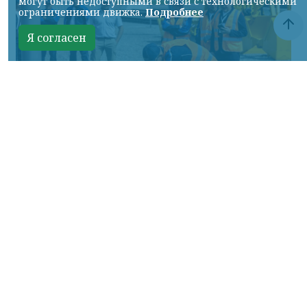
могут быть недоступными в связи с технологическими
ограничениями движка.
Подробнее
Я согласен
Фото: АО «СУЭК-Хакасия»
КРАСНОЯРСКИЙ КРАЙ, /НИА-
КРАСНОЯРСК/. Специалисты Бородинского
погрузочно-транспортного управления
стали призёрами Всероссийских
соревнований профессионального