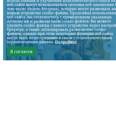
использования и улучшения пользовательского опыта на
веб-сайте могут использоваться системы веб-аналитики 
соревнованиях
том числе Яндекс.Метрика), которые могут размещать н
вашем устройстве cookie-файлы. Продолжая использова
профмастерства
веб-сайта, вы соглашаетесь с применением указанных
технологий и размещением cookie-файлов. Вы можете
удалить cookie-файлы с вашего устройства через настро
браузера, а также заблокировать размещение cookie-
НИА-Красноярск
07.08.2026 22:13
файлов, однако при этом некоторые функции веб-сайта
могут быть недоступными в связи с технологическими
ограничениями движка.
Подробнее
Я согласен
Фото: АО «СУЭК-Хакасия»
КРАСНОЯРСКИЙ КРАЙ, /НИА-