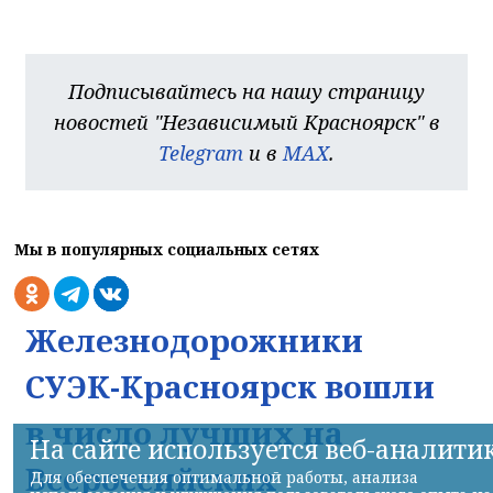
Подписывайтесь на нашу страницу
новостей "Независимый Красноярск" в
Telegram
и в
MAX
.
Мы в популярных социальных сетях
Железнодорожники
СУЭК-Красноярск вошли
в число лучших на
На сайте используется веб-аналити
Всероссийских
Для обеспечения оптимальной работы, анализа