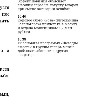
Эффект новизны объясняет
высокий спрос на покупку товаров
устя
при смене категорий кешбэка
 пес
16:46
Кодовое слово «Роза»: жительница
дить
Зеленогорска прилетела в Москву
и отдала мошенникам 1,7 млн
рублей
16:38
T2 обновила программу «Выгодно
вместе»: в группы теперь можно
ти и
добавлять абонентов других
операторов
ксея
ьбу,
ьми,