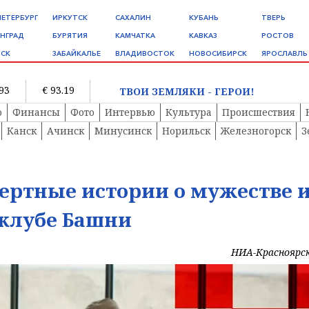
ПЕТЕРБУРГ
ИРКУТСК
САХАЛИН
КУБАНЬ
ТВЕРЬ
НГРАД
БУРЯТИЯ
КАМЧАТКА
КАВКАЗ
РОСТОВ
СК
ЗАБАЙКАЛЬЕ
ВЛАДИВОСТОК
НОВОСИБИРСК
ЯРОСЛАВЛЬ
.93
€ 93.19
ТВОИ ЗЕМЛЯКИ - ГЕРОИ!
о
Финансы
Фото
Интервью
Культура
Происшествия
Канск
Ачинск
Минусинск
Норильск
Железногорск
З
ертные истории о мужестве 
оклубе Башни
НИА-Красноярс