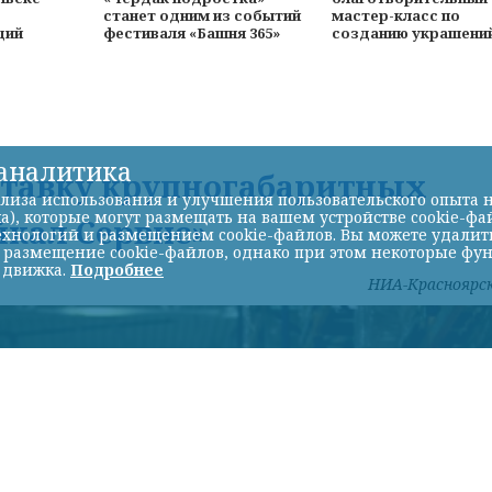
станет одним из событий
мастер-класс по
ций
фестиваля «Башня 365»
созданию украшени
-аналитика
ставку крупногабаритных
лиза использования и улучшения пользовательского опыта н
а), которые могут размещать на вашем устройстве cookie-фа
йкал Сервис»
хнологий и размещением cookie-файлов. Вы можете удалить 
ь размещение cookie-файлов, однако при этом некоторые фу
 движка.
Подробнее
НИА-Красноярс