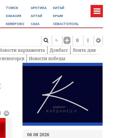
ТОМСК
АРКТИКА
КИТАЙ
ХАКАСИЯ
АЛТАЙ
КРЫМ
КЕМЕРОВО
САХА
СЕВАСТОПОЛЬ
Новости парламента
Донбасс
Лента дня
еленогорск
Новости победы
и
к
06 08 2026