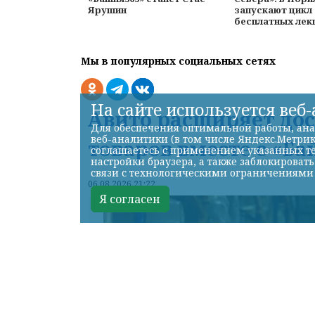
Ярушин
запускают цикл
бесплатных лек
Мы в популярных социальных сетях
На сайте используется веб
Авито расширяет до
Для обеспечения оптимальной работы, ана
веб-аналитики (в том числе Яндекс.Метрик
товаров вместе с «Ба
соглашаетесь с применением указанных те
настройки браузера, а также заблокироват
связи с технологическими ограничениями
06.08.2026 21:22
Я согласен