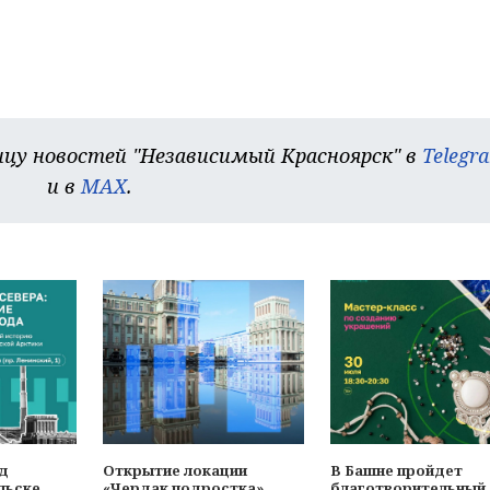
цу новостей "Независимый Красноярск" в
Telegr
и в
MAX
.
од
Открытие локации
В Башне пройдет
льске
«Чердак подростка»
благотворительный