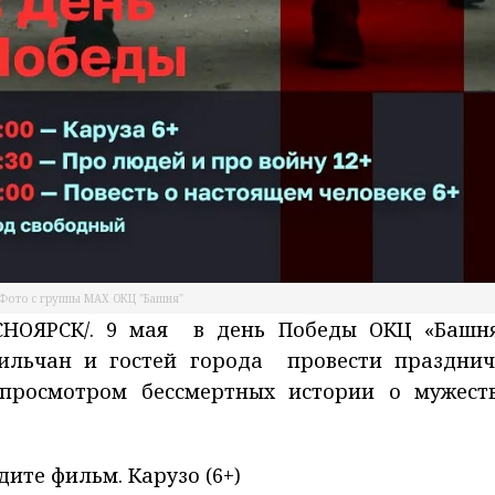
Фото с группы МАХ ОКЦ "Башня"
СНОЯРСК/. 9 мая в день Победы ОКЦ «Башн
ильчан и гостей города провести праздни
осмотром бессмертных истории о мужест
дите фильм. Карузо (6+)