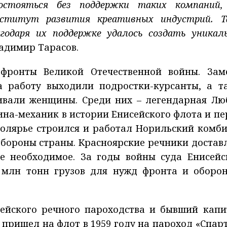
остояться без поддержки таких компаний,
нститут развития креативных индустрий. Т
годаря их поддержке удалось создать уникал
адимир Тарасов.
фронты Великой Отечественной войны. Зам
 работу выходили подростки-курсанты, а т
ивали женщины. Среди них – легендарная Лю
на-механик в истории Енисейского флота и пе
аполярье строился и работал Норильский комби
обороны страны. Красноярские речники достав
е необходимое. За годы войны суда Енисейс
 млн тонн грузов для нужд фронта и оборо
сейского речного пароходства и бывший капи
 пришел на флот в 1959 году на пароход «Спарт