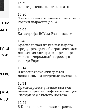
16:30
Новые детские центры в ДНР
16:20
Число особых экономических зон в
ьном
России вырастет до 64
ьмов
16:05
Катастрофа ВСУ за Волчанском
15:40
Красноярская железная дорога
ду и
предупреждает об ограничениях
движения автотранспорта через
ков,
железнодорожный переезд в
городе Уяре
13:14
В Красноярске ожидаются
нты,
дождливые и ветреные выходные
12:31
Красноярские ученые вывели
рая,
новые сорта картофеля и сои для
Сибири и Дальнего Востока
ладе
12:24
В Красноярске начали строить