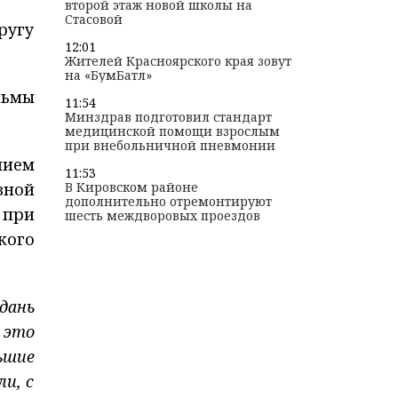
второй этаж новой школы на
Стасовой
ругу
12:01
Жителей Красноярского края зовут
на «БумБатл»
льмы
11:54
Минздрав подготовил стандарт
медицинской помощи взрослым
при внебольничной пневмонии
нием
11:53
вной
В Кировском районе
дополнительно отремонтируют
 при
шесть междворовых проездов
кого
дань
 это
ьшие
и, с