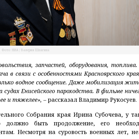
Фото: НИА / Валерия Шпагина
овольствия, запчастей, оборудования, топлива.
ча в связи с особенностями Красноярского края,
лько водное сообщение. Даже мобилизация жит
а судах Енисейского пароходства. В фильме ничег
ее и тяжелее»,
– рассказал Владимир Рукосуев.
ельного Собрания края Ирина Субочева, у та
о должно быть продолжение, его необхо
там. Несмотря на суровость военных лет, не