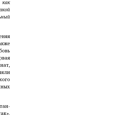
 как
акой
ьный
еняя
акже
бовь
рвая
нат,
ляли
кого
нных
тан-
ак».