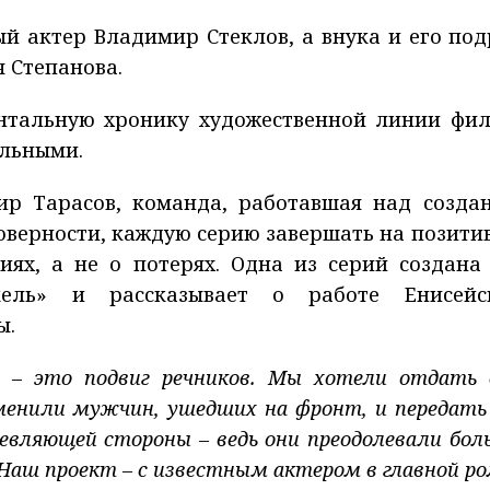
й актер Владимир Стеклов, а внука и его под
 Cтепанова.
нтальную хронику художественной линии фи
ельными.
ир Тарасов, команда, работавшая над созда
товерности, каждую серию завершать на позити
иях, а не о потерях. Одна из серий создана
ель» и рассказывает о работе Енисейс
ы.
я – это подвиг речников. Мы хотели отдать 
енили мужчин, ушедших на фронт, и передать
ушевляющей стороны – ведь они преодолевали бол
аш проект – с известным актером в главной рол