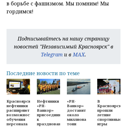
в борьбе с фашизмом. Мы помним! Мы
гордимся!
Подписывайтесь на нашу страницу
новостей "Независимый Красноярск" в
Telegram
и в
MAX
.
Последние новости по теме
Красноярские
Нефтяники
«РН-
В
нефтяники
«РН-
Ванкор»
Красноярске
расширяют
Ванкор»
доставит
прошли
возможности
присоединились
около
летние
обучения
к
миллиона
спортивные
персонала
празднованию
тонн
игры