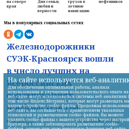
на севере
Дня семьи,
грузов в
нефтяников
края
любви и
летнюю
верности
навигацию
Мы в популярных социальных сетях
Железнодорожники
СУЭК-Красноярск вошли
в число лучших на
На сайте используется веб-аналити
Всероссийских
Для обеспечения оптимальной работы, анализа
использования и улучшения пользовательского опыта на
соревнованиях
веб-сайте могут использоваться системы веб-аналитики 
том числе Яндекс.Метрика), которые могут размещать н
профмастерства
вашем устройстве cookie-файлы. Продолжая использова
веб-сайта, вы соглашаетесь с применением указанных
технологий и размещением cookie-файлов. Вы можете
удалить cookie-файлы с вашего устройства через настро
НИА-Красноярск
07.08.2026 22:13
браузера, а также заблокировать размещение cookie-
файлов, однако при этом некоторые функции веб-сайта