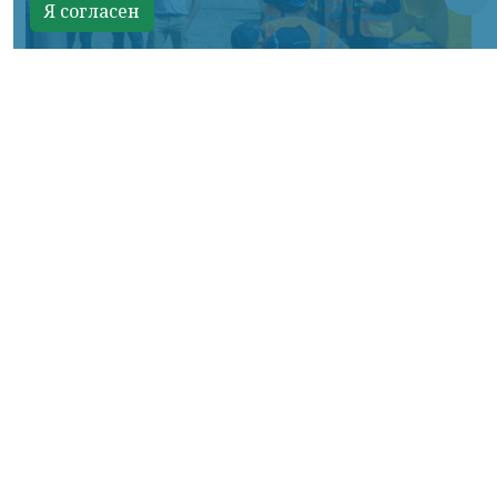
Я согласен
Фото: АО «СУЭК-Хакасия»
КРАСНОЯРСКИЙ КРАЙ, /НИА-
КРАСНОЯРСК/. Специалисты Бородинского
погрузочно-транспортного управления
стали призёрами Всероссийских
соревнований профессионального
мастерства «Логистический Олимп»,
которые прошли в Республике Хакасия.