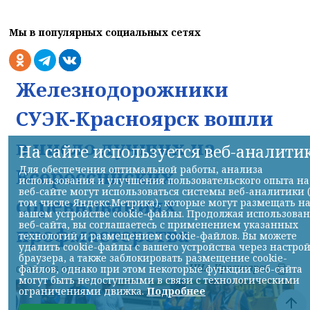
Мы в популярных социальных сетях
Железнодорожники
СУЭК-Красноярск вошли
в число лучших на
На сайте используется веб-аналити
Для обеспечения оптимальной работы, анализа
Всероссийских
использования и улучшения пользовательского опыта на
веб-сайте могут использоваться системы веб-аналитики 
соревнованиях
том числе Яндекс.Метрика), которые могут размещать н
вашем устройстве cookie-файлы. Продолжая использова
веб-сайта, вы соглашаетесь с применением указанных
профмастерства
технологий и размещением cookie-файлов. Вы можете
удалить cookie-файлы с вашего устройства через настро
браузера, а также заблокировать размещение cookie-
НИА-Красноярск
файлов, однако при этом некоторые функции веб-сайта
07.08.2026 22:13
могут быть недоступными в связи с технологическими
ограничениями движка.
Подробнее