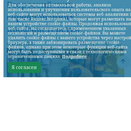
Всероссийских
Для обеспечения оптимальной работы, анализа
использования и улучшения пользовательского опыта на
соревнованиях
веб-сайте могут использоваться системы веб-аналитики 
том числе Яндекс.Метрика), которые могут размещать н
вашем устройстве cookie-файлы. Продолжая использова
профмастерства
веб-сайта, вы соглашаетесь с применением указанных
технологий и размещением cookie-файлов. Вы можете
удалить cookie-файлы с вашего устройства через настро
браузера, а также заблокировать размещение cookie-
НИА-Красноярск
07.08.2026 22:13
файлов, однако при этом некоторые функции веб-сайта
могут быть недоступными в связи с технологическими
ограничениями движка.
Подробнее
Я согласен
Фото: АО «СУЭК-Хакасия»