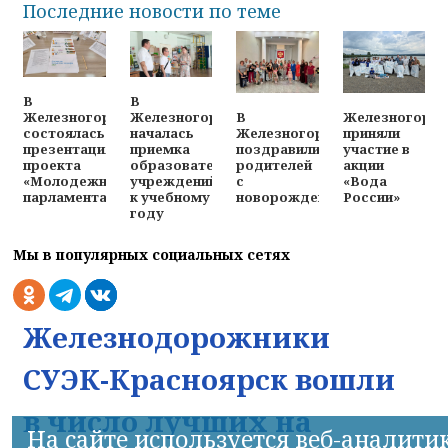
Последние новости по теме
В
В
В
Железногорц
Железногорске
Железногорске
Железногорске
приняли
состоялась
началась
поздравили
участие в
презентация
приемка
родителей
акции
проекта
образовательных
с
«Вода
«Молодежного
учреждений
новорожденными
России»
парламента»
к учебному
году
Мы в популярных социальных сетях
Железнодорожники
СУЭК-Красноярск вошли
в число лучших на
На сайте используется веб-аналити