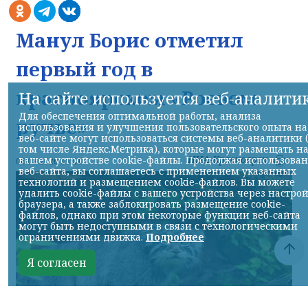
Манул Борис отметил
первый год в
красноярском «Роевом
На сайте используется веб-аналити
Для обеспечения оптимальной работы, анализа
ручье»
использования и улучшения пользовательского опыта на
веб-сайте могут использоваться системы веб-аналитики 
том числе Яндекс.Метрика), которые могут размещать н
НИА-Красноярск
вашем устройстве cookie-файлы. Продолжая использова
06.08.2026 13:41
веб-сайта, вы соглашаетесь с применением указанных
технологий и размещением cookie-файлов. Вы можете
удалить cookie-файлы с вашего устройства через настро
браузера, а также заблокировать размещение cookie-
файлов, однако при этом некоторые функции веб-сайта
могут быть недоступными в связи с технологическими
ограничениями движка.
Подробнее
Я согласен