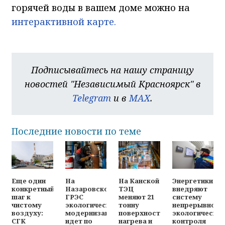
горячей воды в вашем доме можно на
интерактивной карте.
Подписывайтесь на нашу страницу
новостей "Независимый Красноярск" в
Telegram
и в
MAX
.
Последние новости по теме
Энергетики
Еще один
На
На Канской
внедряют
конкретный
Назаровской
ТЭЦ
систему
шаг к
ГРЭС
меняют 21
непрерывного
чистому
экологическая
тонну
экологическо
воздуху:
модернизация
поверхностей
контроля
СГК
идет по
нагрева и