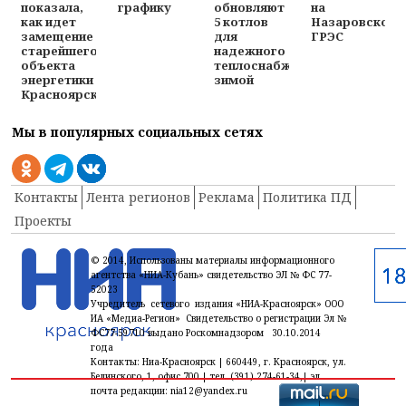
на
показала,
графику
обновляют
Назаровской
как идет
5 котлов
ГРЭС
замещение
для
старейшего
надежного
объекта
теплоснабжения
энергетики
зимой
Красноярска
Мы в популярных социальных сетях
Контакты
Лента регионов
Реклама
Политика ПД
Проекты
© 2014, Использованы материалы информационного
агентства «НИА-Кубань» свидетельство ЭЛ № ФС 77-
52023
Учредитель сетевого издания «НИА-Красноярск» ООО
ИА «Медиа-Регион» Свидетельство о регистрации Эл №
ФС77-59710 выдано Роскомнадзором 30.10.2014
года
Контакты: Ниа-Красноярск | 660449, г. Красноярск, ул.
Белинского, 1, офис 700 | тел. (391) 274-61-34,| эл.
почта редакции: nia12@yandex.ru