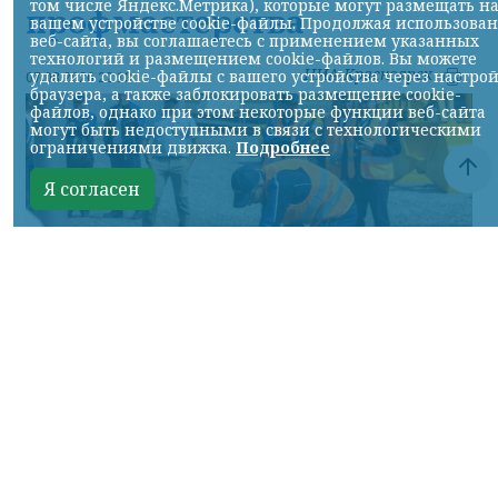
том числе Яндекс.Метрика), которые могут размещать н
профмастерства
вашем устройстве cookie-файлы. Продолжая использова
веб-сайта, вы соглашаетесь с применением указанных
технологий и размещением cookie-файлов. Вы можете
НИА-Красноярск
удалить cookie-файлы с вашего устройства через настро
07.08.2026 22:13
браузера, а также заблокировать размещение cookie-
файлов, однако при этом некоторые функции веб-сайта
могут быть недоступными в связи с технологическими
ограничениями движка.
Подробнее
Я согласен
Фото: АО «СУЭК-Хакасия»
КРАСНОЯРСКИЙ КРАЙ, /НИА-
КРАСНОЯРСК/. Специалисты Бородинского