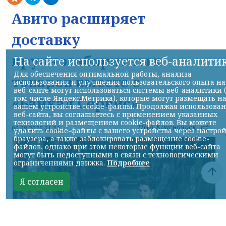
Авито расширяет
доставку
крупногабаритных
На сайте используется веб-аналити
Для обеспечения оптимальной работы, анализа
товаров вместе с
использования и улучшения пользовательского опыта на
веб-сайте могут использоваться системы веб-аналитики 
том числе Яндекс.Метрика), которые могут размещать н
«Байкал Сервис»
вашем устройстве cookie-файлы. Продолжая использова
веб-сайта, вы соглашаетесь с применением указанных
технологий и размещением cookie-файлов. Вы можете
НИА-Красноярск
06.08.2026 21:22
удалить cookie-файлы с вашего устройства через настро
браузера, а также заблокировать размещение cookie-
файлов, однако при этом некоторые функции веб-сайта
могут быть недоступными в связи с технологическими
ограничениями движка.
Подробнее
Я согласен