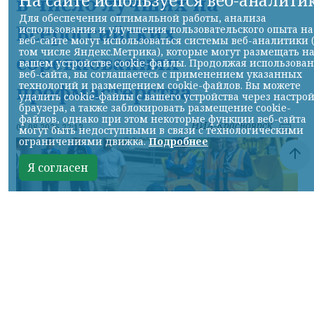
На сайте используется веб-аналити
в число лучших на
Для обеспечения оптимальной работы, анализа
Всероссийских
использования и улучшения пользовательского опыта на
веб-сайте могут использоваться системы веб-аналитики 
том числе Яндекс.Метрика), которые могут размещать н
соревнованиях
вашем устройстве cookie-файлы. Продолжая использова
веб-сайта, вы соглашаетесь с применением указанных
технологий и размещением cookie-файлов. Вы можете
профмастерства
удалить cookie-файлы с вашего устройства через настро
браузера, а также заблокировать размещение cookie-
файлов, однако при этом некоторые функции веб-сайта
НИА-Красноярск
07.08.2026 22:13
могут быть недоступными в связи с технологическими
ограничениями движка.
Подробнее
Я согласен