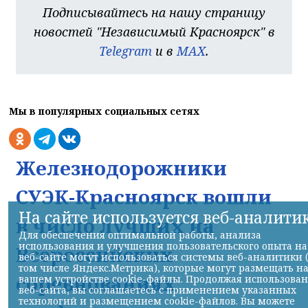
Подписывайтесь на нашу страницу
новостей "Независимый Красноярск" в
Telegram
и в
MAX
.
Мы в популярных социальных сетях
Железнодорожники
СУЭК-Красноярск вошли
На сайте используется веб-аналити
в число лучших на
Для обеспечения оптимальной работы, анализа
использования и улучшения пользовательского опыта на
Всероссийских
веб-сайте могут использоваться системы веб-аналитики 
том числе Яндекс.Метрика), которые могут размещать н
соревнованиях
вашем устройстве cookie-файлы. Продолжая использова
веб-сайта, вы соглашаетесь с применением указанных
технологий и размещением cookie-файлов. Вы можете