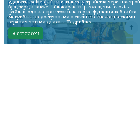
профмастерства
удалить cookie-файлы с вашего устройства через настро
браузера, а также заблокировать размещение cookie-
файлов, однако при этом некоторые функции веб-сайта
могут быть недоступными в связи с технологическими
НИА-Красноярск
07.08.2026 22:13
ограничениями движка.
Подробнее
Я согласен
Фото: АО «СУЭК-Хакасия»
КРАСНОЯРСКИЙ КРАЙ, /НИА-
КРАСНОЯРСК/. Специалисты Бородинского
погрузочно-транспортного управления