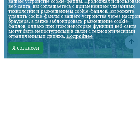
вашем устройстве cookie-файлы. Продолжая использова
веб-сайта, вы соглашаетесь с применением указанных
технологий и размещением cookie-файлов. Вы можете
удалить cookie-файлы с вашего устройства через настро
браузера, а также заблокировать размещение cookie-
файлов, однако при этом некоторые функции веб-сайта
могут быть недоступными в связи с технологическими
ограничениями движка.
Подробнее
Я согласен
© НИА
КРАСНОЯРСКИЙ КРАЙ, /НИА-
КРАСНОЯРСК/. В предстоящие выходные
жителей города ждет переменчивая
погода.
В субботу, 8 августа, днем ожидается