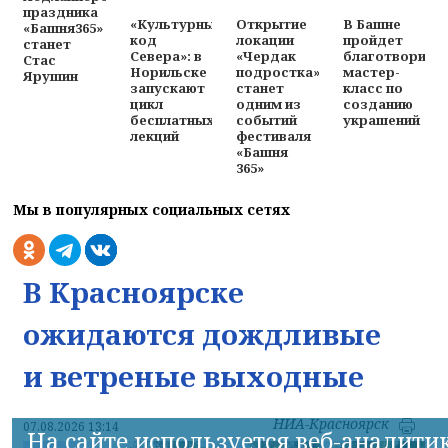
праздника
«Культурный
Открытие
В Башне
«Башня365»
код
локации
пройдет
станет
Севера»: в
«Чердак
благотворите
Стас
Норильске
подростка»
мастер-
Ярушин
запускают
станет
класс по
цикл
одним из
созданию
бесплатных
событий
украшений
лекций
фестиваля
«Башня
365»
Мы в популярных социальных сетях
В Красноярске
ожидаются дождливые
и ветреные выходные
НИА-Красноярск
07.08.2026 13:14
На сайте используется веб-аналити