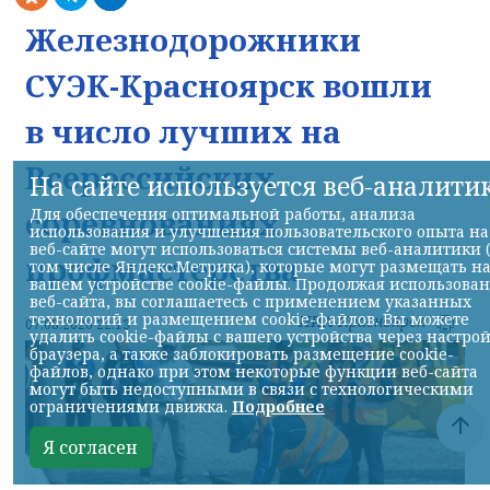
Железнодорожники
СУЭК-Красноярск вошли
в число лучших на
Всероссийских
На сайте используется веб-аналити
соревнованиях
Для обеспечения оптимальной работы, анализа
использования и улучшения пользовательского опыта на
веб-сайте могут использоваться системы веб-аналитики 
профмастерства
том числе Яндекс.Метрика), которые могут размещать н
вашем устройстве cookie-файлы. Продолжая использова
веб-сайта, вы соглашаетесь с применением указанных
технологий и размещением cookie-файлов. Вы можете
НИА-Красноярск
07.08.2026 22:13
удалить cookie-файлы с вашего устройства через настро
браузера, а также заблокировать размещение cookie-
файлов, однако при этом некоторые функции веб-сайта
могут быть недоступными в связи с технологическими
ограничениями движка.
Подробнее
Я согласен