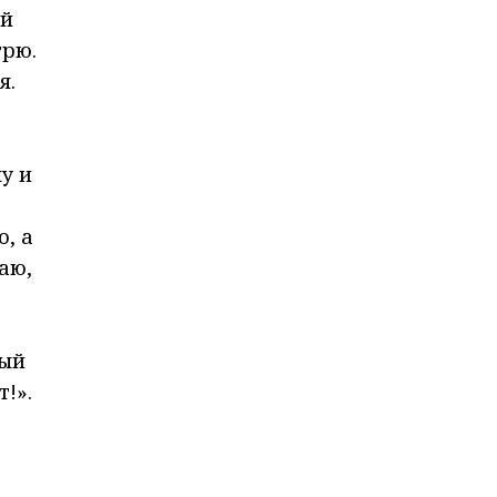
ой
трю.
я.
у и
, а
аю,
ный
!».