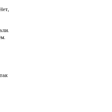
Нет,
али.
ём.
 так