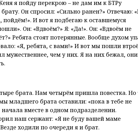
Женя я пойду перекрою – не дам им к БТРу
 брату. Он спросил: «Сильно ранен?» Отвечаю: «
, пойдём!». И вот я подбегаю к оставшемуся
шли». Он: «Вдвоём?» Я: «Да!». Он: «Вдвоём не
т?» Ребята стоят потерянные. Вообще духом уп
ало: «Я, ребята, с вами!» И вот мы пошли втро
л мужественнее, чем у них. Я на них бежал, они
ь.
етыре брата. Нам четырём пришла повестка. Но
мы младшего брата оставили: «пока в тебе не
о начала вместе в одном подразделении.
орил наш сержант: «Я не буду вашей маме
 Везде ходили по очереди я и брат.