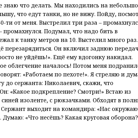
не знаю что делать. Мы находились на небольш
ышу, что едут танки, но не вижу. Пойду, посмо
50-ти от меня. Выстрелил три раза – промахнулс
 промахнулся. Подумал, что надо бить в
жал к танку метров на 10. Выстелил много раз.
 ещё перезарядиться. Он включил заднюю передач
росто не уйдёшь!». Ещё ему вдогонку накидал.
кое облегчение началось! Потом меня подранило
оворят: «Работаем по пехоте!». Я стреляю и дум
гу до сержанта: Николаевич, скажи, что
 Он: «Какое подкрепление? Смотри!» Встаю из
 синей изоленте, с рюкзачками. Обходят в пол
. Сержант выходит на командира: «Нас окружают
. Думаю: «Что несёшь? Какая круговая оборона?