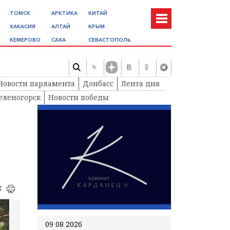
ТОМСК
АРКТИКА
КИТАЙ
ХАКАСИЯ
АЛТАЙ
КРЫМ
КЕМЕРОВО
САХА
СЕВАСТОПОЛЬ
Новости парламента
Донбасс
Лента дня
еленогорск
Новости победы
к
09 08 2026