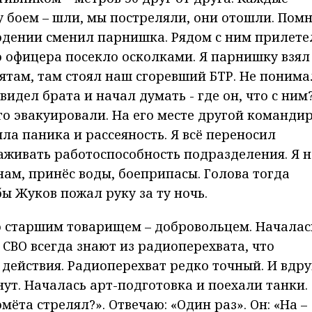
у боем – шли, мы постреляли, они отошли. Пом
людении сменил парнишка. Рядом с ним прилете
о офицера посекло осколками. Я парнишку взял
ятам, там стоял наш сгоревший БТР. Не понима
 видел брата и начал думать - где он, что с ним
о эвакуировали. На его месте другой командир
ыла паника и рассеяность. Я всё переносил
аживать работоспособность подразделения. Я н
нам, принёс воды, боеприпасы. Голова тогда
бы Жуков пожал руку за ту ночь.
о старшим товарищем – добровольцем. Началас
 СВО всегда знают из радиоперехвата, что
действия. Радиоперехват редко точный. И вдру
нут. Началась арт-подготовка и поехали танки.
мёта стрелял?». Отвечаю: «Один раз». Он: «На –