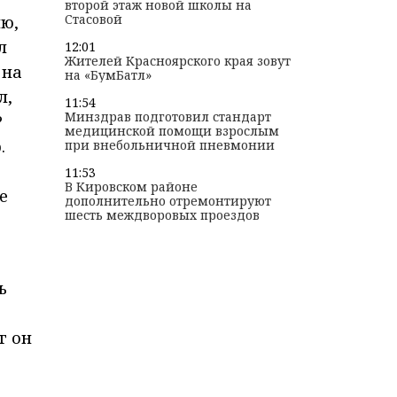
второй этаж новой школы на
Стасовой
ню,
л
12:01
Жителей Красноярского края зовут
 на
на «БумБатл»
л,
11:54
Минздрав подготовил стандарт
?
медицинской помощи взрослым
.
при внебольничной пневмонии
11:53
В Кировском районе
е
дополнительно отремонтируют
шесть междворовых проездов
ь
г он