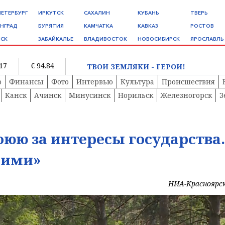
ПЕТЕРБУРГ
ИРКУТСК
САХАЛИН
КУБАНЬ
ТВЕРЬ
НГРАД
БУРЯТИЯ
КАМЧАТКА
КАВКАЗ
РОСТОВ
СК
ЗАБАЙКАЛЬЕ
ВЛАДИВОСТОК
НОВОСИБИРСК
ЯРОСЛАВЛЬ
.17
€ 94.84
ТВОИ ЗЕМЛЯКИ - ГЕРОИ!
о
Финансы
Фото
Интервью
Культура
Происшествия
Канск
Ачинск
Минусинск
Норильск
Железногорск
З
оюю за интересы государства.
оими»
НИА-Красноярс