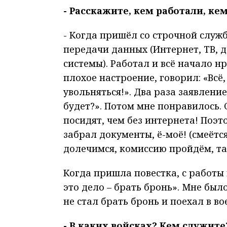
- Расскажите, кем работали, ке
- Когда пришёл со строчной служ
передачи данных (Интернет, ТВ, 
системы). Работал и всё начало нр
плохое настроение, говорил: «Всё,
увольняться!». Два раза заявление
будет?». Потом мне понравилось. 
посидят, чем без интернета! Поэт
забрал документы, ё-моё! (смеётся)
долечимся, комиссию пройдём, там
Когда пришла повестка, с работы 
это дело – брать бронь». Мне был
не стал брать бронь и поехал в во
- В каких войсках? Кем служите