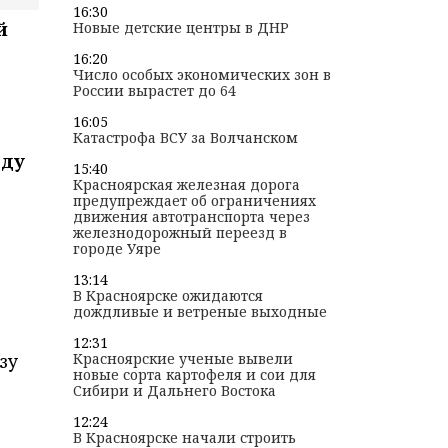
16:30
й
Новые детские центры в ДНР
16:20
Число особых экономических зон в
России вырастет до 64
16:05
Катастрофа ВСУ за Волчанском
зду
15:40
Красноярская железная дорога
предупреждает об ограничениях
движения автотранспорта через
железнодорожный переезд в
городе Уяре
13:14
В Красноярске ожидаются
дождливые и ветреные выходные
12:31
зу
Красноярские ученые вывели
новые сорта картофеля и сои для
Сибири и Дальнего Востока
12:24
В Красноярске начали строить