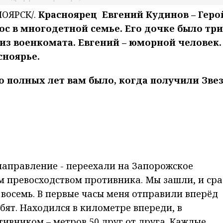
ОЯРСК/.
Красноярец Евгений Кудинов – Геро
ос в многодетной семье. Его дочке было три
 из военкомата. Евгений – юморной человек.
сноярье.
о полных лет вам было, когда получили Зве
направление - переехали на Запорожское
м превосходством противника. Мы зашли, и сра
восемь. В первые часы меня отправили вперёд
бят. Находился в километре впереди, в
тивником – метров 50 друг от друга. Каждые