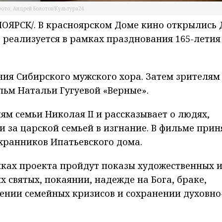
ото: Андрей Болотов/Культура24
ЯРСК/. В красноярском Доме кино открылись 
т реализуется в рамках празднования 165-летия
ния Сибирского мужского хора. Затем зрителям
ьм Натальи Гугуевой «Верные».
м семьи Николая II и рассказывает о людях,
 за царской семьей в изгнание. В фильме при
охранников Ипатьевского дома.
амках проекта пройдут показы художественных 
 святых, покаянии, надежде на Бога, браке,
лении семейных кризисов и сохранении духовно