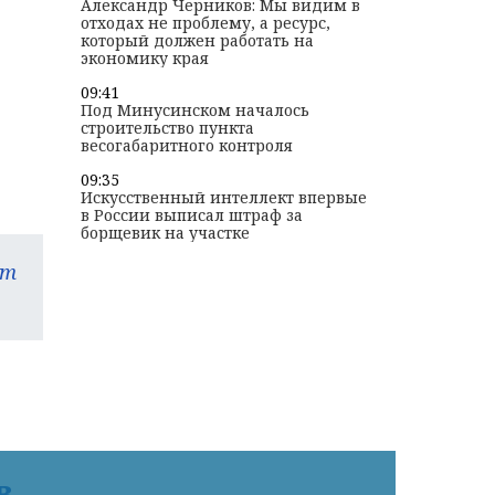
Александр Черников: Мы видим в
отходах не проблему, а ресурс,
который должен работать на
экономику края
09:41
Под Минусинском началось
строительство пункта
весогабаритного контроля
09:35
Искусственный интеллект впервые
в России выписал штраф за
борщевик на участке
am
в