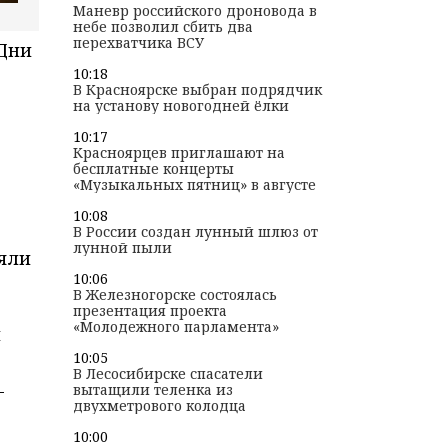
Маневр российского дроновода в
небе позволил сбить два
перехватчика ВСУ
Дни
10:18
В Красноярске выбран подрядчик
на установу новогодней ёлки
10:17
Красноярцев приглашают на
бесплатные концерты
«Музыкальных пятниц» в августе
10:08
В России создан лунный шлюз от
лунной пыли
няли
10:06
В Железногорске состоялась
презентация проекта
«Молодежного парламента»
и
10:05
В Лесосибирске спасатели
-
вытащили теленка из
двухметрового колодца
10:00