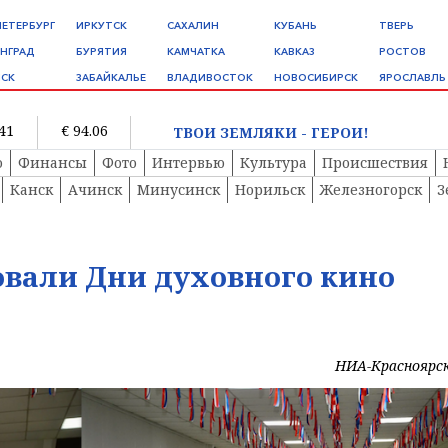
ПЕТЕРБУРГ
ИРКУТСК
САХАЛИН
КУБАНЬ
ТВЕРЬ
НГРАД
БУРЯТИЯ
КАМЧАТКА
КАВКАЗ
РОСТОВ
СК
ЗАБАЙКАЛЬЕ
ВЛАДИВОСТОК
НОВОСИБИРСК
ЯРОСЛАВЛЬ
.41
€ 94.06
ТВОИ ЗЕМЛЯКИ - ГЕРОИ!
о
Финансы
Фото
Интервью
Культура
Происшествия
Канск
Ачинск
Минусинск
Норильск
Железногорск
З
овали Дни духовного кино
НИА-Красноярс