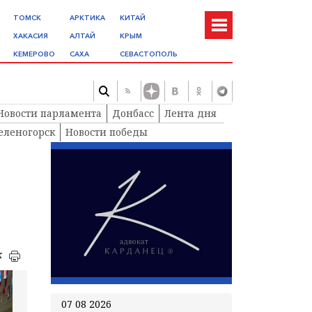
ТОМСК
АРКТИКА
КИТАЙ
ХАКАСИЯ
АЛТАЙ
КРЫМ
КЕМЕРОВО
САХА
СЕВАСТОПОЛЬ
Новости парламента
Донбасс
Лента дня
еленогорск
Новости победы
к
07 08 2026