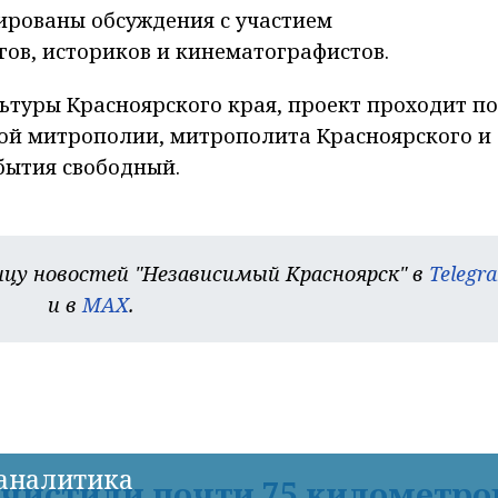
ированы обсуждения с участием
ов, историков и кинематографистов.
ьтуры Красноярского края, проект проходит по
ой митрополии, митрополита Красноярского и
обытия свободный.
цу новостей "Независимый Красноярск" в
Telegr
и в
MAX
.
-аналитика
асчистили почти 75 километро