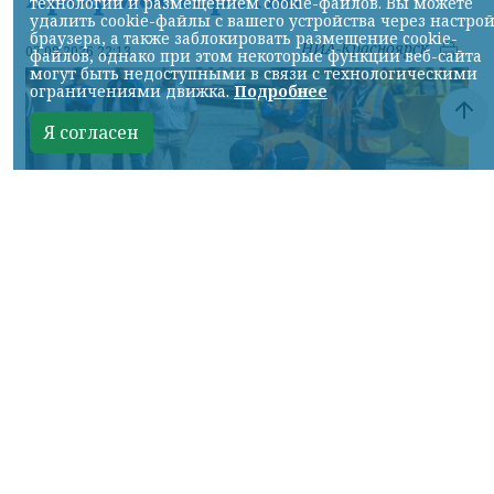
технологий и размещением cookie-файлов. Вы можете
удалить cookie-файлы с вашего устройства через настро
браузера, а также заблокировать размещение cookie-
НИА-Красноярск
07.08.2026 22:13
файлов, однако при этом некоторые функции веб-сайта
могут быть недоступными в связи с технологическими
ограничениями движка.
Подробнее
Я согласен
Фото: АО «СУЭК-Хакасия»
КРАСНОЯРСКИЙ КРАЙ, /НИА-
КРАСНОЯРСК/. Специалисты Бородинского
погрузочно-транспортного управления