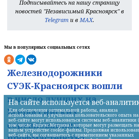
Подписывайтесь на нашу страницу
новостей "Независимый Красноярск" в
Telegram
и в
MAX
.
Мы в популярных социальных сетях
Железнодорожники
СУЭК-Красноярск вошли
в число лучших на
На сайте используется веб-аналити
Всероссийских
Для обеспечения оптимальной работы, анализа
использования и улучшения пользовательского опыта на
веб-сайте могут использоваться системы веб-аналитики 
соревнованиях
том числе Яндекс.Метрика), которые могут размещать н
вашем устройстве cookie-файлы. Продолжая использова
профмастерства
веб-сайта, вы соглашаетесь с применением указанных