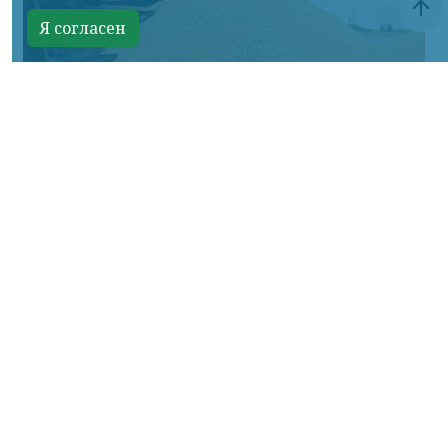
Я согласен
Управление Россельхознадзора по Красноярскому краю
КРАСНОЯРСКИЙ КРАЙ, /НИА-
КРАСНОЯРСК/. С января по июль 2026 года
Управление Россельхознадзора по
Красноярскому краю проконтролировало
вывоз более 1,6 млн тонн зерна,
продуктов его переработки и масличных
культур.
Объем экспорта по сравнению с