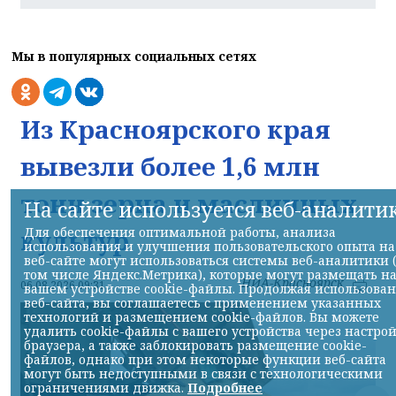
Мы в популярных социальных сетях
Из Красноярского края
вывезли более 1,6 млн
тонн зерна и масличных
На сайте используется веб-аналити
Для обеспечения оптимальной работы, анализа
культур
использования и улучшения пользовательского опыта на
веб-сайте могут использоваться системы веб-аналитики 
том числе Яндекс.Метрика), которые могут размещать н
НИА-Красноярск
06.08.2026 09:31
вашем устройстве cookie-файлы. Продолжая использова
веб-сайта, вы соглашаетесь с применением указанных
технологий и размещением cookie-файлов. Вы можете
удалить cookie-файлы с вашего устройства через настро
браузера, а также заблокировать размещение cookie-
файлов, однако при этом некоторые функции веб-сайта
могут быть недоступными в связи с технологическими
ограничениями движка.
Подробнее