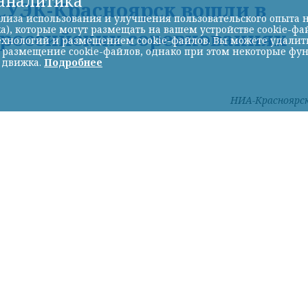
-аналитика
УЭК-Красноярск вошли в
лиза использования и улучшения пользовательского опыта н
а), которые могут размещать на вашем устройстве cookie-фа
ероссийских соревнованиях
хнологий и размещением cookie-файлов. Вы можете удалить 
ь размещение cookie-файлов, однако при этом некоторые фу
 движка.
Подробнее
НИА-Красноярс