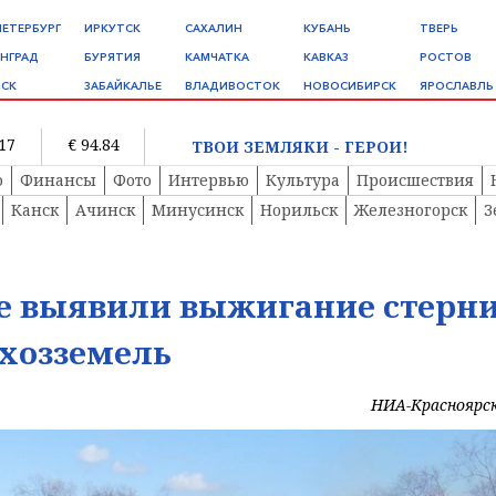
ПЕТЕРБУРГ
ИРКУТСК
САХАЛИН
КУБАНЬ
ТВЕРЬ
НГРАД
БУРЯТИЯ
КАМЧАТКА
КАВКАЗ
РОСТОВ
СК
ЗАБАЙКАЛЬЕ
ВЛАДИВОСТОК
НОВОСИБИРСК
ЯРОСЛАВЛЬ
.17
€ 94.84
ТВОИ ЗЕМЛЯКИ - ГЕРОИ!
о
Финансы
Фото
Интервью
Культура
Происшествия
Канск
Ачинск
Минусинск
Норильск
Железногорск
З
ге выявили выжигание стерн
ьхозземель
НИА-Красноярс