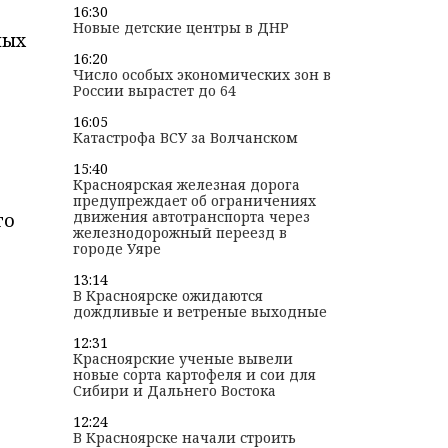
16:30
Новые детские центры в ДНР
ных
16:20
Число особых экономических зон в
России вырастет до 64
16:05
Катастрофа ВСУ за Волчанском
15:40
Красноярская железная дорога
предупреждает об ограничениях
движения автотранспорта через
го
железнодорожный переезд в
городе Уяре
13:14
В Красноярске ожидаются
дождливые и ветреные выходные
12:31
Красноярские ученые вывели
новые сорта картофеля и сои для
Сибири и Дальнего Востока
12:24
В Красноярске начали строить