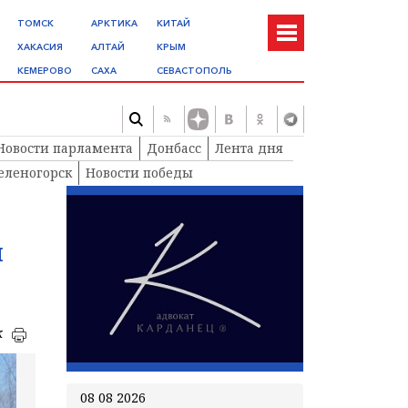
ТОМСК
АРКТИКА
КИТАЙ
ХАКАСИЯ
АЛТАЙ
КРЫМ
КЕМЕРОВО
САХА
СЕВАСТОПОЛЬ
Новости парламента
Донбасс
Лента дня
еленогорск
Новости победы
и
к
08 08 2026