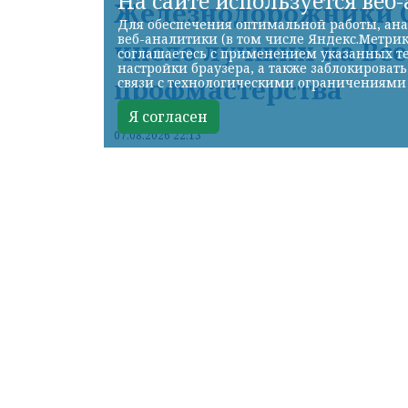
На сайте используется веб
Железнодорожники С
Для обеспечения оптимальной работы, ана
веб-аналитики (в том числе Яндекс.Метрик
число лучших на Вс
соглашаетесь с применением указанных те
настройки браузера, а также заблокироват
профмастерства
связи с технологическими ограничениями
Я согласен
07.08.2026 22:13