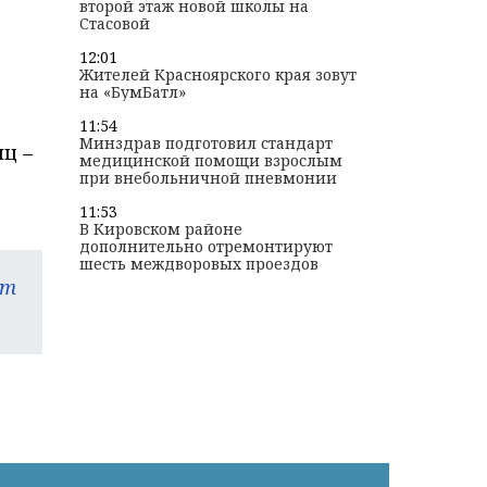
второй этаж новой школы на
а
Стасовой
12:01
Жителей Красноярского края зовут
на «БумБатл»
11:54
Минздрав подготовил стандарт
ц –
медицинской помощи взрослым
при внебольничной пневмонии
11:53
В Кировском районе
дополнительно отремонтируют
шесть междворовых проездов
am