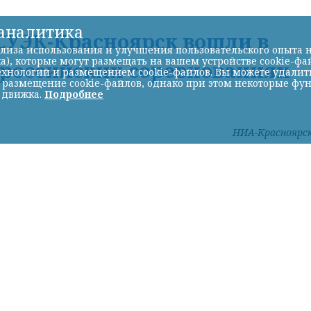
-аналитика
УЭК-Красноярск вошли в
лиза использования и улучшения пользовательского опыта н
а), которые могут размещать на вашем устройстве cookie-фа
ероссийских соревнованиях
хнологий и размещением cookie-файлов. Вы можете удалить 
ь размещение cookie-файлов, однако при этом некоторые фу
 движка.
Подробнее
НИА-Красноярс