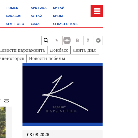
ТОМСК
АРКТИКА
КИТАЙ
ХАКАСИЯ
АЛТАЙ
КРЫМ
КЕМЕРОВО
САХА
СЕВАСТОПОЛЬ
Новости парламента
Донбасс
Лента дня
еленогорск
Новости победы
к
08 08 2026