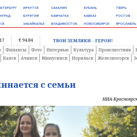
ПЕТЕРБУРГ
ИРКУТСК
САХАЛИН
КУБАНЬ
ТВЕРЬ
НГРАД
БУРЯТИЯ
КАМЧАТКА
КАВКАЗ
РОСТОВ
СК
ЗАБАЙКАЛЬЕ
ВЛАДИВОСТОК
НОВОСИБИРСК
ЯРОСЛАВЛЬ
.17
€ 94.84
ТВОИ ЗЕМЛЯКИ - ГЕРОИ!
о
Финансы
Фото
Интервью
Культура
Происшествия
Канск
Ачинск
Минусинск
Норильск
Железногорск
З
инается с семьи
НИА-Красноярс