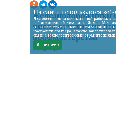
На сайте используется веб
Железнодорожники С
Для обеспечения оптимальной работы, ана
веб-аналитики (в том числе Яндекс.Метрик
число лучших на Вс
соглашаетесь с применением указанных те
настройки браузера, а также заблокироват
профмастерства
связи с технологическими ограничениями
Я согласен
07.08.2026 22:13