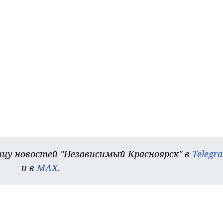
цу новостей "Независимый Красноярск" в
Telegr
и в
MAX
.