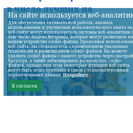
в число лучших на
На сайте используется веб-аналити
Всероссийских
Для обеспечения оптимальной работы, анализа
использования и улучшения пользовательского опыта на
соревнованиях
веб-сайте могут использоваться системы веб-аналитики 
том числе Яндекс.Метрика), которые могут размещать н
вашем устройстве cookie-файлы. Продолжая использова
профмастерства
веб-сайта, вы соглашаетесь с применением указанных
технологий и размещением cookie-файлов. Вы можете
удалить cookie-файлы с вашего устройства через настро
НИА-Красноярск
браузера, а также заблокировать размещение cookie-
07.08.2026 22:13
файлов, однако при этом некоторые функции веб-сайта
могут быть недоступными в связи с технологическими
ограничениями движка.
Подробнее
Я согласен