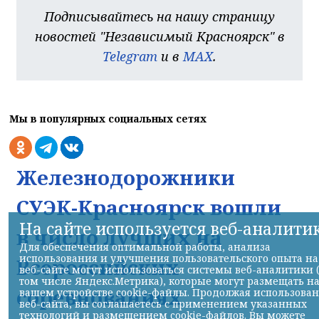
Подписывайтесь на нашу страницу
новостей "Независимый Красноярск" в
Telegram
и в
MAX
.
Мы в популярных социальных сетях
Железнодорожники
СУЭК-Красноярск вошли
На сайте используется веб-аналити
в число лучших на
Для обеспечения оптимальной работы, анализа
использования и улучшения пользовательского опыта на
Всероссийских
веб-сайте могут использоваться системы веб-аналитики 
том числе Яндекс.Метрика), которые могут размещать н
соревнованиях
вашем устройстве cookie-файлы. Продолжая использова
веб-сайта, вы соглашаетесь с применением указанных
технологий и размещением cookie-файлов. Вы можете