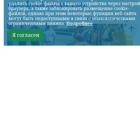
профмастерства
удалить cookie-файлы с вашего устройства через настро
браузера, а также заблокировать размещение cookie-
файлов, однако при этом некоторые функции веб-сайта
могут быть недоступными в связи с технологическими
НИА-Красноярск
07.08.2026 22:13
ограничениями движка.
Подробнее
Я согласен
Фото: АО «СУЭК-Хакасия»
КРАСНОЯРСКИЙ КРАЙ, /НИА-
КРАСНОЯРСК/. Специалисты Бородинского
погрузочно-транспортного управления