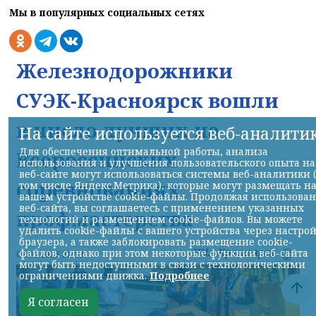
Мы в популярных социальных сетях
Железнодорожники
СУЭК-Красноярск вошли
в число лучших на
На сайте используется веб-аналити
Для обеспечения оптимальной работы, анализа
Всероссийских
использования и улучшения пользовательского опыта на
веб-сайте могут использоваться системы веб-аналитики 
соревнованиях
том числе Яндекс.Метрика), которые могут размещать н
вашем устройстве cookie-файлы. Продолжая использова
веб-сайта, вы соглашаетесь с применением указанных
профмастерства
технологий и размещением cookie-файлов. Вы можете
удалить cookie-файлы с вашего устройства через настро
браузера, а также заблокировать размещение cookie-
НИА-Красноярск
файлов, однако при этом некоторые функции веб-сайта
07.08.2026 22:13
могут быть недоступными в связи с технологическими
ограничениями движка.
Подробнее
Я согласен