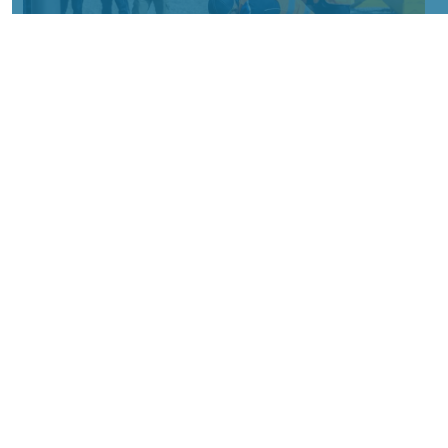
Фото: АО «СУЭК-Хакасия»
КРАСНОЯРСКИЙ КРАЙ, /НИА-
КРАСНОЯРСК/. Специалисты Бородинского
погрузочно-транспортного управления
стали призёрами Всероссийских
соревнований профессионального
мастерства «Логистический Олимп»,
которые прошли в Республике Хакасия.